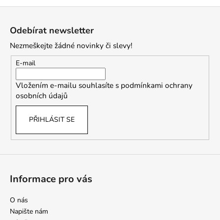
Z
á
Odebírat newsletter
p
Nezmeškejte žádné novinky či slevy!
a
t
E-mail
í
Vložením e-mailu souhlasíte s
podmínkami ochrany
osobních údajů
PŘIHLÁSIT SE
Informace pro vás
O nás
Napište nám