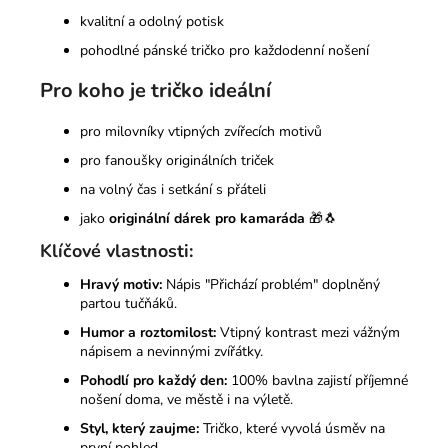
kvalitní a odolný potisk
pohodlné pánské tričko pro každodenní nošení
Pro koho je tričko ideální
pro milovníky vtipných zvířecích motivů
pro fanoušky originálních triček
na volný čas i setkání s přáteli
jako
originální dárek pro kamaráda
🎁🐧
Klíčové vlastnosti:
Hravý motiv:
Nápis "Přichází problém" doplněný
partou tučňáků.
Humor a roztomilost:
Vtipný kontrast mezi vážným
nápisem a nevinnými zvířátky.
Pohodlí pro každý den:
100% bavlna zajistí příjemné
nošení doma, ve městě i na výletě.
Styl, který zaujme:
Tričko, které vyvolá úsměv na
první pohled.