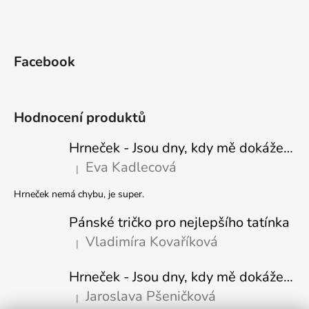
Facebook
Hodnocení produktů
Hrneček - Jsou dny, kdy mě dokáže nasrat i vzduch - Sova
Eva Kadlecová
|
Hodnocení produktu je 5 z 5 hvězdiček.
Hrneček nemá chybu, je super.
Pánské tričko pro nejlepšího tatínka
Vladimíra Kovaříková
|
Hodnocení produktu je 5 z 5 hvězdiček.
Hrneček - Jsou dny, kdy mě dokáže nasrat i vzduch-naštvaný pejsek
Jaroslava Pšeničková
|
Hodnocení produktu je 5 z 5 hvězdiček.