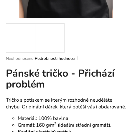
a
j
í
t
?
Průměrné
Neohodnoceno
Podrobnosti hodnocení
hodnocení
HLEDAT
Pánské tričko - Přichází
produktu
je
problém
0,0
z
5
D
hvězdiček.
o
Tričko s potiskem se kterým rozhodně neuděláte
p
chybu. Originální dárek, který potěší vás i obdarované.
o
Materiál: 100% bavlna.
r
2
Gramáž 160 g/m
(ideální střední gramáž).
u
Kvalitní elastický potisk.