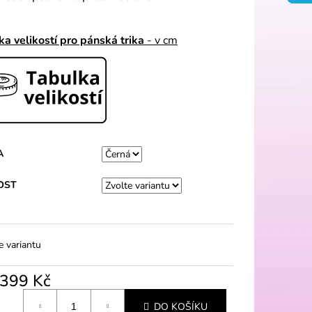
ka velikostí pro pánská trika
- v cm
A
OST
e variantu
399 Kč
á
DO KOŠÍKU