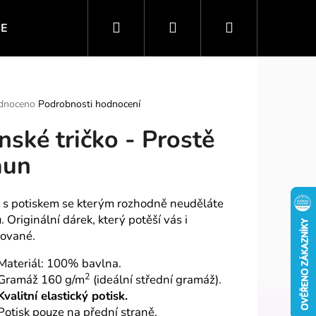
Hledat
Přihlášení
Nákupní
IE
VTIPNÉ MOTIVY
SPORT A ZÁBAVA
PO
košík
rné
dnoceno
Podrobnosti hodnocení
ení
nské tričko - Prostě
tu
aun
ek.
o s potiskem se kterým rozhodně neuděláte
 Originální dárek, který potěší vás i
ované.
Materiál: 100% bavlna.
2
Gramáž 160 g/m
(ideální střední gramáž).
Kvalitní elastický potisk.
Potisk pouze na přední straně.