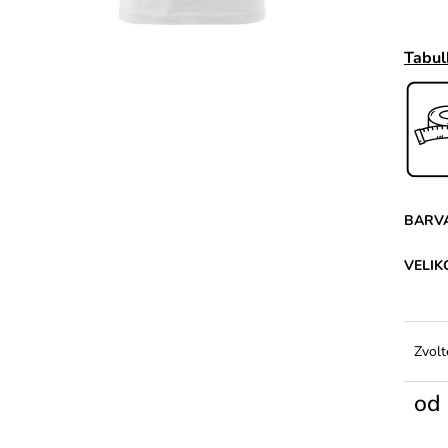
Tabul
BARV
VELIK
Zvolt
od
Měrn
cena: