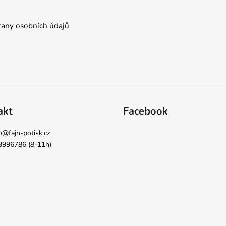
any osobních údajů
akt
Facebook
o
@
fajn-potisk.cz
3996786 (8-11h)