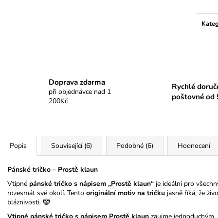
Kateg
Doprava zdarma
Rychlé doruč
při objednávce nad 1
poštovné od 
200Kč
Popis
Související (6)
Podobné (6)
Hodnocení
Pánské tričko – Prostě klaun
Vtipné
pánské tričko s nápisem „Prostě klaun“
je ideální pro všechn
rozesmát své okolí. Tento
originální motiv na tričku
jasně říká, že ži
bláznivosti. 🤡
Vtipné pánské tričko s nápisem Prostě klaun
zaujme jednoduchým, a