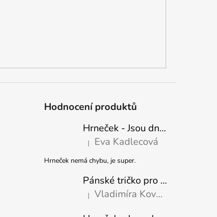
Hodnocení produktů
Hrneček - Jsou dny, kdy mě dokáže nasrat i vzduch - Sova
Eva Kadlecová
|
Hodnocení produktu je 5 z 5 hvězdiček.
Hrneček nemá chybu, je super.
Pánské tričko pro nejlepšího tatínka
Vladimíra Kovaříková
|
Hodnocení produktu je 5 z 5 hvězdiček.