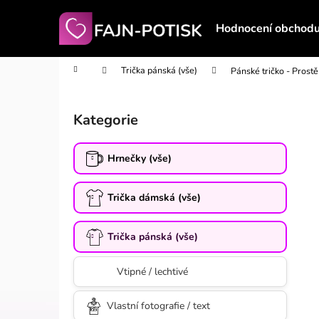
K
Přejít
na
o
Hodnocení obchod
obsah
Zpět
Zpět
š
do
do
í
Domů
Trička pánská (vše)
Pánské tričko - Prostě
obchodu
obchodu
k
P
o
Kategorie
Přeskočit
s
kategorie
t
Hrnečky (vše)
r
a
Trička dámská (vše)
n
n
í
Trička pánská (vše)
p
Vtipné / lechtivé
a
n
Vlastní fotografie / text
e