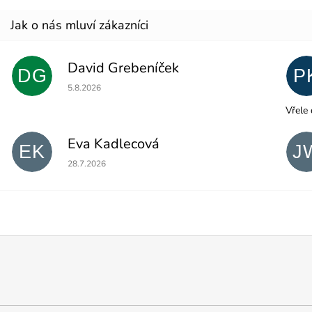
David Grebeníček
DG
P
Hodnocení obchodu je 5 z 5 hvězdiček.
5.8.2026
Vřele 
Eva Kadlecová
EK
J
Hodnocení obchodu je 5 z 5 hvězdiček.
28.7.2026