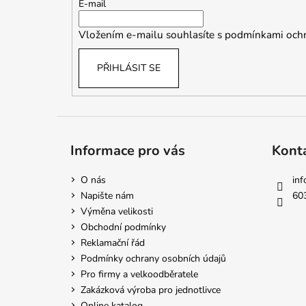
t
E-mail
í
Vložením e-mailu souhlasíte s
podmínkami ochr
PŘIHLÁSIT SE
Informace pro vás
Kont
O nás
inf
Napište nám
60
Výměna velikosti
Obchodní podmínky
Reklamační řád
Podmínky ochrany osobních údajů
Pro firmy a velkoodběratele
Zakázková výroba pro jednotlivce
Online katalog