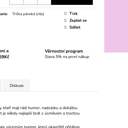
Tisk
orie
:
Trička pánská (vše)
Zeptat se
Sdílet
ení a
Věrnostní program
59Kč
Sleva 5% na první nákup
Diskuze
y, kteří mají rádi humor, nadsázku a dokážou
vot je někdy nejlepší brát s úsměvem a trochou
le výrazným textem, který okamžitě přitáhne