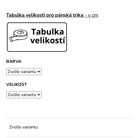
č
u
j
Tabulka velikostí pro pánská trika
- v cm
e
m
e
BARVA
VELIKOST
Zvolte variantu