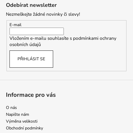
á
Odebírat newsletter
p
Nezmeškejte žádné novinky či slevy!
a
t
E-mail
í
Vložením e-mailu souhlasíte s
podmínkami ochrany
osobních údajů
PŘIHLÁSIT SE
Informace pro vás
O nás
Napište nám
Výměna velikosti
Obchodní podmínky