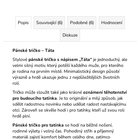
Popis
Související (6)
Podobné (6)
Hodnocení
Diskuze
Pánské tričko – Táta
Stylové
pánské tričko s nápisem „Táta“
je jednoduchý, ale
velmi silný motiv, který potěší každého muže, pro kterého
je rodina na prvním místě. Minimalistický design působí
výrazně a hrdě ukazuje jednu z nejdůležitějších životních
rolí.
Tričko může sloužit také jako krásné
oznámení těhotenství
pro budoucího tatínka
. Je to originální a milý způsob, jak
sdělit radostnou novinku nebo udělat radost nastávajícímu
otci. Zároveň se skvěle hodí i pro tatínky, kteří už svou roli
hrdě plní.
Pánské tričko pro tatínka
se hodí na běžné nošení,
rodinné výlety i volný čas. Pohodlný střih a příjemný
materiál zajistí komfort během celého dne, zatímco