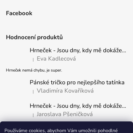
Facebook
Hodnocení produktů
Hrneček - Jsou dny, kdy mě dokáže nasrat i vzduch - Sova
Eva Kadlecová
|
Hodnocení produktu je 5 z 5 hvězdiček.
Hrneček nemá chybu, je super.
Pánské tričko pro nejlepšího tatínka
Vladimíra Kovaříková
|
Hodnocení produktu je 5 z 5 hvězdiček.
Hrneček - Jsou dny, kdy mě dokáže nasrat i vzduch-naštvaný pejsek
Jaroslava Pšeničková
|
Hodnocení produktu je 5 z 5 hvězdiček.
Používáme cookies, abychom Vám umožnili pohodlné