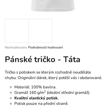
a
j
í
t
?
Průměrné
Neohodnoceno
Podrobnosti hodnocení
hodnocení
HLEDAT
Pánské tričko - Táta
produktu
je
0,0
z
Tričko s potiskem se kterým rozhodně neuděláte
5
D
chybu. Originální dárek, který potěší vás i obdarované.
hvězdiček.
o
p
Materiál: 100% bavlna.
o
2
Gramáž 160 g/m
(ideální střední gramáž).
r
Kvalitní elastický potisk.
u
Potisk pouze na přední straně.