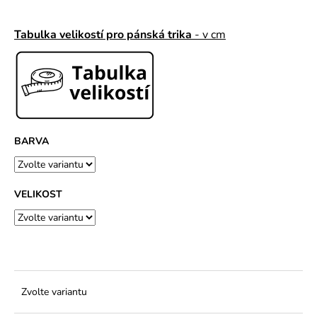
č
u
j
Tabulka velikostí pro pánská trika
- v cm
e
m
e
BARVA
VELIKOST
Zvolte variantu