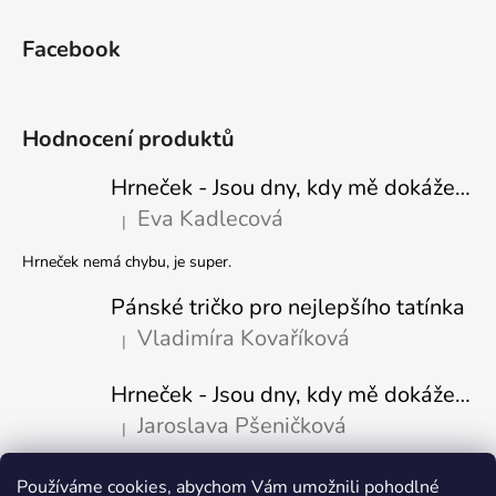
Facebook
Hodnocení produktů
Hrneček - Jsou dny, kdy mě dokáže nasrat i vzduch - Sova
Eva Kadlecová
|
Hodnocení produktu je 5 z 5 hvězdiček.
Hrneček nemá chybu, je super.
Pánské tričko pro nejlepšího tatínka
Vladimíra Kovaříková
|
Hodnocení produktu je 5 z 5 hvězdiček.
Hrneček - Jsou dny, kdy mě dokáže nasrat i vzduch-naštvaný pejsek
Jaroslava Pšeničková
|
Hodnocení produktu je 5 z 5 hvězdiček.
Používáme cookies, abychom Vám umožnili pohodlné