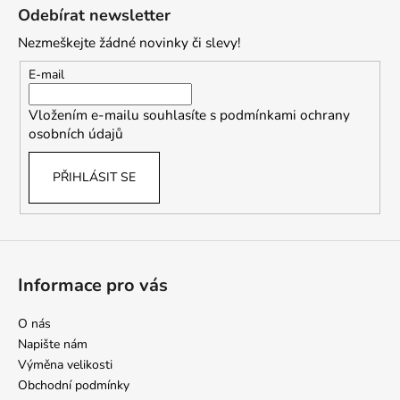
á
Odebírat newsletter
p
Nezmeškejte žádné novinky či slevy!
a
t
E-mail
í
Vložením e-mailu souhlasíte s
podmínkami ochrany
osobních údajů
PŘIHLÁSIT SE
Informace pro vás
O nás
Napište nám
Výměna velikosti
Obchodní podmínky