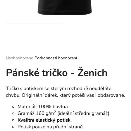
a
j
í
t
?
Průměrné
Neohodnoceno
Podrobnosti hodnocení
hodnocení
HLEDAT
Pánské tričko - Ženich
produktu
je
0,0
z
Tričko s potiskem se kterým rozhodně neuděláte
5
D
chybu. Originální dárek, který potěší vás i obdarované.
hvězdiček.
o
p
Materiál: 100% bavlna.
o
2
Gramáž 160 g/m
(ideální střední gramáž).
r
Kvalitní elastický potisk.
u
Potisk pouze na přední straně.