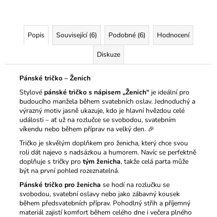
Popis
Související (6)
Podobné (6)
Hodnocení
Diskuze
Pánské tričko – Ženich
Stylové
pánské tričko s nápisem „Ženich“
je ideální pro
budoucího manžela během svatebních oslav. Jednoduchý a
výrazný motiv jasně ukazuje, kdo je hlavní hvězdou celé
události – ať už na rozlučce se svobodou, svatebním
víkendu nebo během příprav na velký den. 🎉
Tričko je skvělým doplňkem pro ženicha, který chce svou
roli dát najevo s nadsázkou a humorem. Navíc se perfektně
doplňuje s tričky pro
tým ženicha
, takže celá parta může
být na první pohled rozeznatelná.
Pánské tričko pro ženicha
se hodí na rozlučku se
svobodou, svatební oslavy nebo jako zábavný kousek
během předsvatebních příprav. Pohodlný střih a příjemný
materiál zajistí komfort během celého dne i večera plného