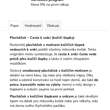
Sleva 5% na první nákup
Popis
Hodnocení
Diskuze
Plecháček – Cesta k srdci (kočičí tlapky)
Roztomilý
plecháček s motivem kočičích tlapek
vedoucích k srdci
potěší všechny milovníky koček. Tento
originální motiv symbolizuje, že
cesta k srdci často vede
právě přes kočičí tlapky
a lásku k našim chlupatým
mazlíčkům.
Stylový
smaltovaný plecháček s kočičím motivem
je
ideální na ranní kávu, čaj nebo jiný oblíbený nápoj. Díky
lehké a odolné konstrukci se hodí nejen domů, ale také
do
práce, kanceláře nebo na výlety
. Jemný a milý design s
tlapkami a srdcem zaujme na první pohled.
Plecháček s kočičími tlapkami a srdcem
je také skvělým
tipem na dárek pro milovníky koček nebo pro někoho, kdo
má doma svého čtyřnohého parťáka.