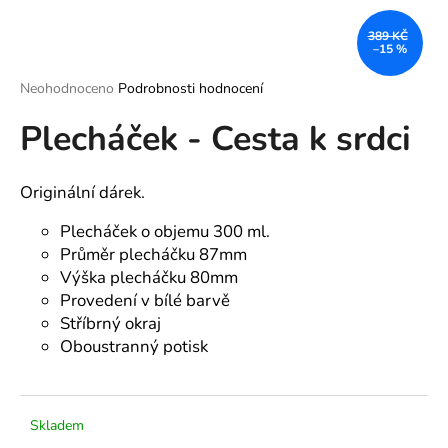
a
389 KČ
j
–15 %
í
Průměrné
Neohodnoceno
Podrobnosti hodnocení
t
hodnocení
?
Plecháček - Cesta k srdci
produktu
je
0,0
z
Originální dárek.
5
hvězdiček.
Plecháček o objemu 300 ml.
HLEDAT
Průměr plecháčku 87mm
Výška plecháčku 80mm
Provedení v bílé barvě
D
Stříbrný okraj
o
Oboustranný potisk
p
o
r
u
Skladem