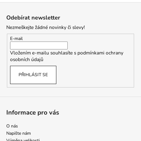
Z
á
Odebírat newsletter
p
Nezmeškejte žádné novinky či slevy!
a
t
E-mail
í
Vložením e-mailu souhlasíte s
podmínkami ochrany
osobních údajů
PŘIHLÁSIT SE
Informace pro vás
O nás
Napište nám
Výměna velikosti