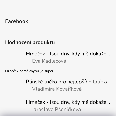
Facebook
Hodnocení produktů
Hrneček - Jsou dny, kdy mě dokáže nasrat i vzduch - Sova
Eva Kadlecová
|
Hodnocení produktu je 5 z 5 hvězdiček.
Hrneček nemá chybu, je super.
Pánské tričko pro nejlepšího tatínka
Vladimíra Kovaříková
|
Hodnocení produktu je 5 z 5 hvězdiček.
Hrneček - Jsou dny, kdy mě dokáže nasrat i vzduch-naštvaný pejsek
Jaroslava Pšeničková
|
Hodnocení produktu je 5 z 5 hvězdiček.