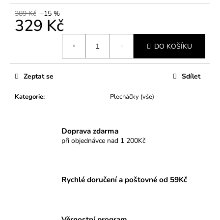
č
u
389 Kč
–15 %
329 Kč
j
e
Měrná
m
DO KOŠÍKU
cena:
e
Zeptat se
Sdílet
Kategorie
:
Plecháčky (vše)
Doprava zdarma
při objednávce nad 1 200Kč
Rychlé doručení a poštovné od 59Kč
Věrnostní program