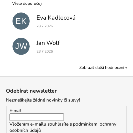
Vřele doporučuji
Eva Kadlecová
EK
Hodnocení obchodu je 5 z 5 hvězdiček.
28.7.2026
Jan Wolf
JW
Hodnocení obchodu je 5 z 5 hvězdiček.
28.7.2026
Zobrazit další hodnocení
Z
á
Odebírat newsletter
p
Nezmeškejte žádné novinky či slevy!
a
t
E-mail
í
Vložením e-mailu souhlasíte s
podmínkami ochrany
osobních údajů