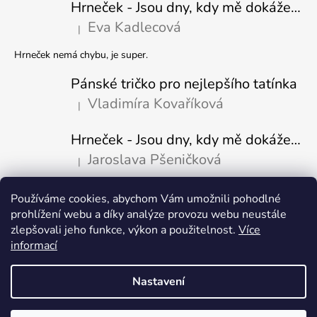
Hrneček - Jsou dny, kdy mě dokáže nasrat i vzduch - Sova
Eva Kadlecová
|
Hodnocení produktu je 5 z 5 hvězdiček.
Hrneček nemá chybu, je super.
Pánské tričko pro nejlepšího tatínka
Vladimíra Kovaříková
|
Hodnocení produktu je 5 z 5 hvězdiček.
Hrneček - Jsou dny, kdy mě dokáže nasrat i vzduch-naštvaný pejsek
Jaroslava Pšeničková
|
Hodnocení produktu je 5 z 5 hvězdiček.
Používáme cookies, abychom Vám umožnili pohodlné
Přijímáme online platby
prohlížení webu a díky analýze provozu webu neustále
zlepšovali jeho funkce, výkon a použitelnost.
Více
informací
Nastavení
Vytvořil Shoptet
Copyright 2026
Fajn-potisk.cz
. Všechna práva vyhrazena.
Upravit