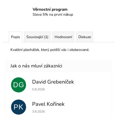
Věrnostní program
Sleva 5% na první nákup
Popis
Související (1)
Hodnocení
Diskuze
Kvalitní plecháček, který potěší vás i obdarované.
David Grebeníček
DG
Hodnocení obchodu je 5 z 5 hvězdiček.
5.8.2026
Pavel Kořínek
PK
Hodnocení obchodu je 5 z 5 hvězdiček.
3.8.2026