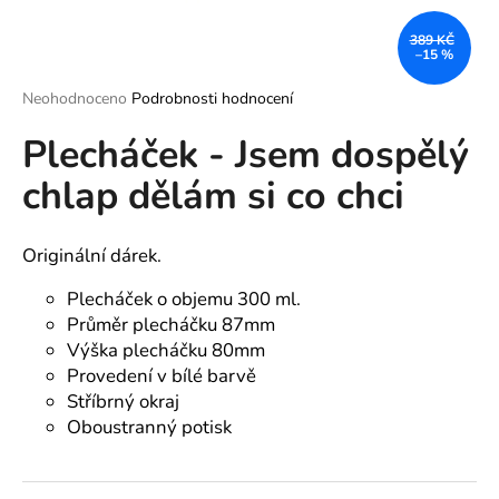
a
389 KČ
j
–15 %
í
Průměrné
Neohodnoceno
Podrobnosti hodnocení
t
hodnocení
?
Plecháček - Jsem dospělý
produktu
je
chlap dělám si co chci
0,0
z
5
hvězdiček.
Originální dárek.
HLEDAT
Plecháček o objemu 300 ml.
Průměr plecháčku 87mm
Výška plecháčku 80mm
D
Provedení v bílé barvě
o
p
Stříbrný okraj
o
Oboustranný potisk
r
u