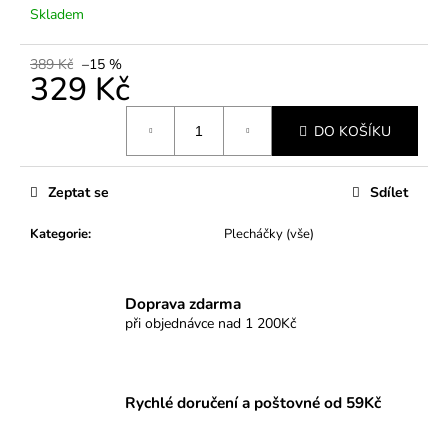
č
Skladem
u
j
389 Kč
–15 %
e
329 Kč
m
e
Měrná
DO KOŠÍKU
cena:
Zeptat se
Sdílet
Kategorie
:
Plecháčky (vše)
Doprava zdarma
při objednávce nad 1 200Kč
Rychlé doručení a poštovné od 59Kč