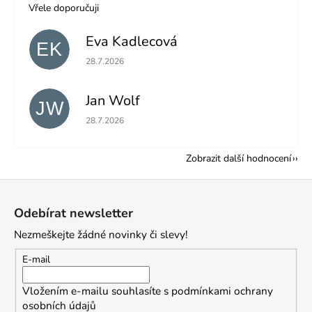
Vřele doporučuji
Eva Kadlecová
EK
Hodnocení obchodu je 5 z 5 hvězdiček.
28.7.2026
Jan Wolf
JW
Hodnocení obchodu je 5 z 5 hvězdiček.
28.7.2026
Zobrazit další hodnocení
Z
á
Odebírat newsletter
p
Nezmeškejte žádné novinky či slevy!
a
t
E-mail
í
Vložením e-mailu souhlasíte s
podmínkami ochrany
osobních údajů