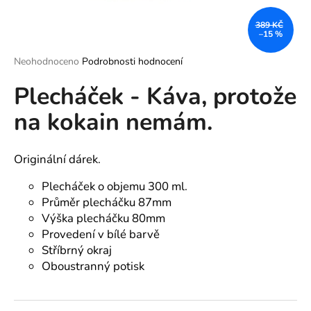
a
389 KČ
j
–15 %
í
Průměrné
Neohodnoceno
Podrobnosti hodnocení
t
hodnocení
?
Plecháček - Káva, protože
produktu
je
na kokain nemám.
0,0
z
5
hvězdiček.
Originální dárek.
HLEDAT
Plecháček o objemu 300 ml.
Průměr plecháčku 87mm
Výška plecháčku 80mm
D
Provedení v bílé barvě
o
p
Stříbrný okraj
o
Oboustranný potisk
r
u