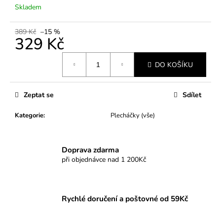
č
Skladem
u
j
389 Kč
–15 %
e
329 Kč
m
e
Měrná
DO KOŠÍKU
cena:
Zeptat se
Sdílet
Kategorie
:
Plecháčky (vše)
Doprava zdarma
při objednávce nad 1 200Kč
Rychlé doručení a poštovné od 59Kč