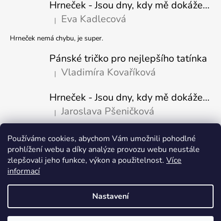
Hrneček - Jsou dny, kdy mě dokáže nasrat i vzduch - Sova
Eva Kadlecová
|
Hodnocení produktu je 5 z 5 hvězdiček.
Hrneček nemá chybu, je super.
Pánské tričko pro nejlepšího tatínka
Vladimíra Kovaříková
|
Hodnocení produktu je 5 z 5 hvězdiček.
Hrneček - Jsou dny, kdy mě dokáže nasrat i vzduch-naštvaný pejsek
Jaroslava Pšeničková
|
Hodnocení produktu je 5 z 5 hvězdiček.
Používáme cookies, abychom Vám umožnili pohodlné
Přijímáme online platby
prohlížení webu a díky analýze provozu webu neustále
zlepšovali jeho funkce, výkon a použitelnost.
Více
informací
Nastavení
Vytvořil Shoptet
Copyright 2026
Fajn-potisk.cz
. Všechna práva vyhrazena.
Upravit