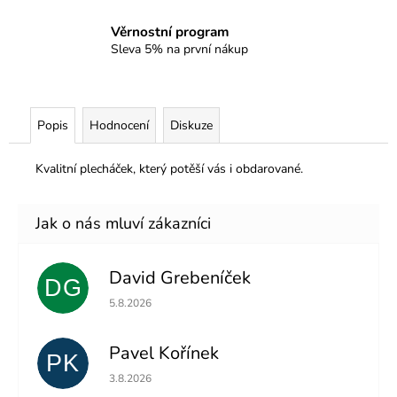
Věrnostní program
Sleva 5% na první nákup
Popis
Hodnocení
Diskuze
Kvalitní plecháček, který potěší vás i obdarované.
David Grebeníček
DG
Hodnocení obchodu je 5 z 5 hvězdiček.
5.8.2026
Pavel Kořínek
PK
Hodnocení obchodu je 5 z 5 hvězdiček.
3.8.2026