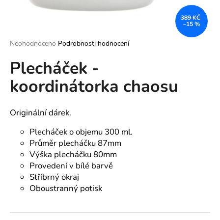
a
389 KČ
j
–15 %
í
Průměrné
Neohodnoceno
Podrobnosti hodnocení
t
hodnocení
?
Plecháček -
produktu
je
koordinátorka chaosu
0,0
z
5
hvězdiček.
Originální dárek.
HLEDAT
Plecháček o objemu 300 ml.
Průměr plecháčku 87mm
Výška plecháčku 80mm
D
Provedení v bílé barvě
o
p
Stříbrný okraj
o
Oboustranný potisk
r
u