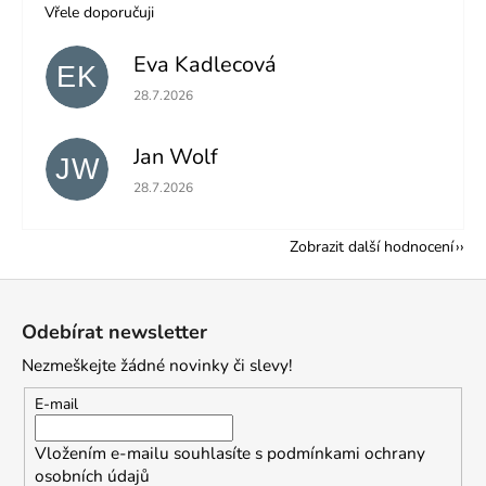
Vřele doporučuji
Eva Kadlecová
EK
Hodnocení obchodu je 5 z 5 hvězdiček.
28.7.2026
Jan Wolf
JW
Hodnocení obchodu je 5 z 5 hvězdiček.
28.7.2026
Zobrazit další hodnocení
Z
á
Odebírat newsletter
p
Nezmeškejte žádné novinky či slevy!
a
t
E-mail
í
Vložením e-mailu souhlasíte s
podmínkami ochrany
osobních údajů