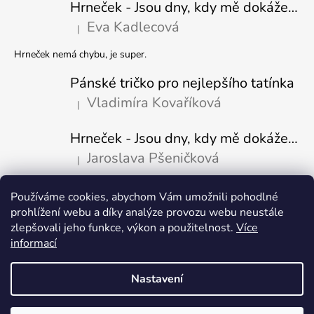
Hrneček - Jsou dny, kdy mě dokáže nasrat i vzduch - Sova
Eva Kadlecová
|
Hodnocení produktu je 5 z 5 hvězdiček.
Hrneček nemá chybu, je super.
Pánské tričko pro nejlepšího tatínka
Vladimíra Kovaříková
|
Hodnocení produktu je 5 z 5 hvězdiček.
Hrneček - Jsou dny, kdy mě dokáže nasrat i vzduch-naštvaný pejsek
Jaroslava Pšeničková
|
Hodnocení produktu je 5 z 5 hvězdiček.
Používáme cookies, abychom Vám umožnili pohodlné
Přijímáme online platby
prohlížení webu a díky analýze provozu webu neustále
zlepšovali jeho funkce, výkon a použitelnost.
Více
informací
Nastavení
Vytvořil Shoptet
Copyright 2026
Fajn-potisk.cz
. Všechna práva vyhrazena.
Upravit