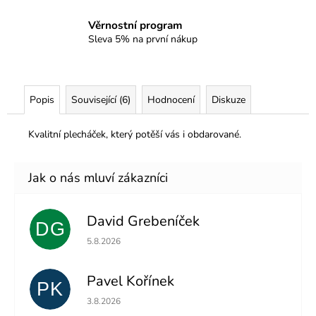
Věrnostní program
Sleva 5% na první nákup
Popis
Související (6)
Hodnocení
Diskuze
Kvalitní plecháček, který potěší vás i obdarované.
David Grebeníček
DG
Hodnocení obchodu je 5 z 5 hvězdiček.
5.8.2026
Pavel Kořínek
PK
Hodnocení obchodu je 5 z 5 hvězdiček.
3.8.2026