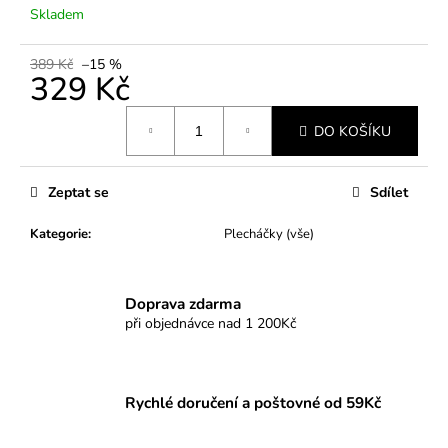
č
Skladem
u
j
389 Kč
–15 %
e
329 Kč
m
e
Měrná
DO KOŠÍKU
cena:
Zeptat se
Sdílet
Kategorie
:
Plecháčky (vše)
Doprava zdarma
při objednávce nad 1 200Kč
Rychlé doručení a poštovné od 59Kč