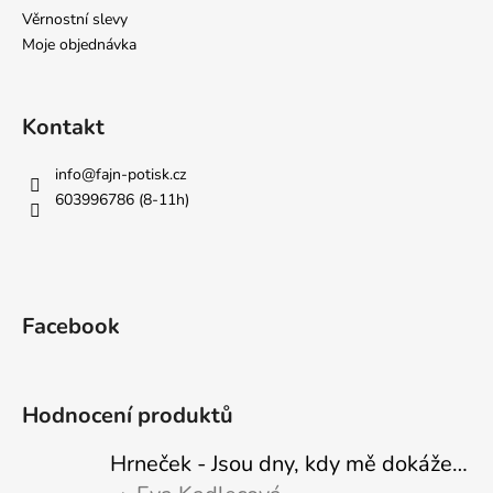
Věrnostní slevy
Moje objednávka
Kontakt
info
@
fajn-potisk.cz
603996786 (8-11h)
Facebook
Hodnocení produktů
Hrneček - Jsou dny, kdy mě dokáže nasrat i vzduch - Sova