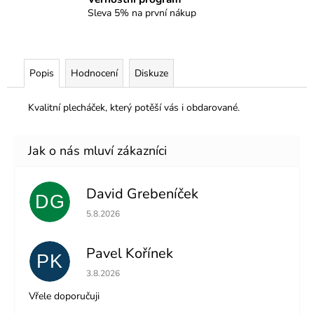
Sleva 5% na první nákup
Popis
Hodnocení
Diskuze
Kvalitní plecháček, který potěší vás i obdarované.
David Grebeníček
DG
Hodnocení obchodu je 5 z 5 hvězdiček.
5.8.2026
Pavel Kořínek
PK
Hodnocení obchodu je 5 z 5 hvězdiček.
3.8.2026
Vřele doporučuji