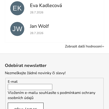
Eva Kadlecová
EK
Hodnocení obchodu je 5 z 5 hvězdiček.
28.7.2026
Jan Wolf
JW
Hodnocení obchodu je 5 z 5 hvězdiček.
28.7.2026
Zobrazit další hodnocení
Z
á
Odebírat newsletter
p
Nezmeškejte žádné novinky či slevy!
a
t
E-mail
í
Vložením e-mailu souhlasíte s
podmínkami ochrany
osobních údajů