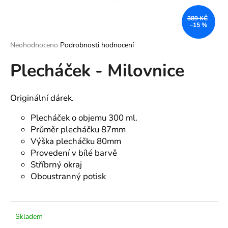
a
389 KČ
j
–15 %
í
Průměrné
Neohodnoceno
Podrobnosti hodnocení
t
hodnocení
?
Plecháček - Milovnice
produktu
je
0,0
z
Originální dárek.
5
hvězdiček.
Plecháček o objemu 300 ml.
HLEDAT
Průměr plecháčku 87mm
Výška plecháčku 80mm
Provedení v bílé barvě
D
Stříbrný okraj
o
Oboustranný potisk
p
o
r
u
Skladem