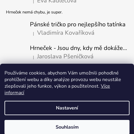
Eva Kadlecová
|
Hodnocení produktu je 5 z 5 hvězdiček.
Hrneček nemá chybu, je super.
Pánské tričko pro nejlepšího tatínka
Vladimíra Kovaříková
|
Hodnocení produktu je 5 z 5 hvězdiček.
Hrneček - Jsou dny, kdy mě dokáže nasrat i vzduch-naštvaný pejsek
Jaroslava Pšeničková
|
Hodnocení produktu je 5 z 5 hvězdiček.
Používáme cookies, abychom Vám umožnili pohodlné
Přijímáme online platby
prohlížení webu a díky analýze provozu webu neustále
zlepšovali jeho funkce, výkon a použitelnost.
Více
informací
Nastavení
Vytvořil Shoptet
Copyright 2026
Fajn-potisk.cz
. Všechna práva vyhrazena.
Upravit
Souhlasím
nastavení cookies