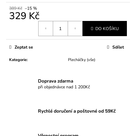
č
u
389 Kč
–15 %
329 Kč
j
e
Měrná
m
DO KOŠÍKU
cena:
e
Zeptat se
Sdílet
Kategorie
:
Plecháčky (vše)
Doprava zdarma
při objednávce nad 1 200Kč
Rychlé doručení a poštovné od 59Kč
Věrnostní program