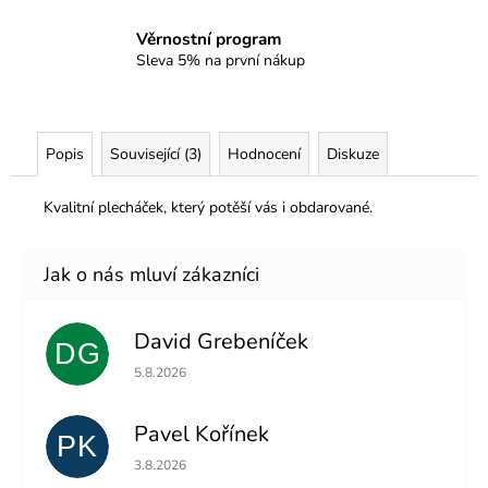
Věrnostní program
Sleva 5% na první nákup
Popis
Související (3)
Hodnocení
Diskuze
Kvalitní plecháček, který potěší vás i obdarované.
David Grebeníček
DG
Hodnocení obchodu je 5 z 5 hvězdiček.
5.8.2026
Pavel Kořínek
PK
Hodnocení obchodu je 5 z 5 hvězdiček.
3.8.2026