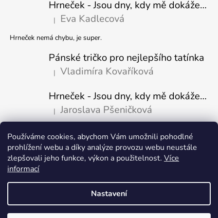
Hrneček - Jsou dny, kdy mě dokáže nasrat i vzduch - Sova
Eva Kadlecová
|
Hodnocení produktu je 5 z 5 hvězdiček.
Hrneček nemá chybu, je super.
Pánské tričko pro nejlepšího tatínka
Vladimíra Kovaříková
|
Hodnocení produktu je 5 z 5 hvězdiček.
Hrneček - Jsou dny, kdy mě dokáže nasrat i vzduch-naštvaný pejsek
Jaroslava Pšeničková
|
Hodnocení produktu je 5 z 5 hvězdiček.
Používáme cookies, abychom Vám umožnili pohodlné
Přijímáme online platby
prohlížení webu a díky analýze provozu webu neustále
zlepšovali jeho funkce, výkon a použitelnost.
Více
informací
Nastavení
Vytvořil Shoptet
Copyright 2026
Fajn-potisk.cz
. Všechna práva vyhrazena.
Upravit