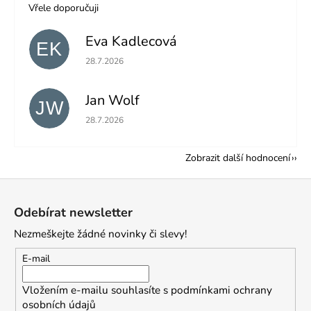
Vřele doporučuji
Eva Kadlecová
EK
Hodnocení obchodu je 5 z 5 hvězdiček.
28.7.2026
Jan Wolf
JW
Hodnocení obchodu je 5 z 5 hvězdiček.
28.7.2026
Zobrazit další hodnocení
Z
á
Odebírat newsletter
p
Nezmeškejte žádné novinky či slevy!
a
t
E-mail
í
Vložením e-mailu souhlasíte s
podmínkami ochrany
osobních údajů