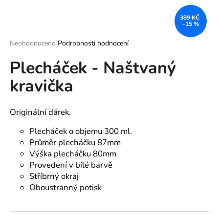
a
389 KČ
j
–15 %
í
Průměrné
Neohodnoceno
Podrobnosti hodnocení
t
hodnocení
?
Plecháček - Naštvaný
produktu
je
kravička
0,0
z
5
hvězdiček.
Originální dárek.
HLEDAT
Plecháček o objemu 300 ml.
Průměr plecháčku 87mm
Výška plecháčku 80mm
D
Provedení v bílé barvě
o
p
Stříbrný okraj
o
Oboustranný potisk
r
u