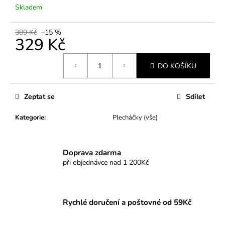
č
Skladem
u
j
389 Kč
–15 %
e
329 Kč
m
e
Měrná
DO KOŠÍKU
cena:
Zeptat se
Sdílet
Kategorie
:
Plecháčky (vše)
Doprava zdarma
při objednávce nad 1 200Kč
Rychlé doručení a poštovné od 59Kč