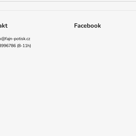
akt
Facebook
o
@
fajn-potisk.cz
3996786 (8-11h)