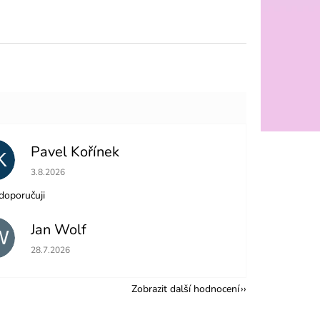
Pavel Kořínek
K
Hodnocení obchodu je 5 z 5 hvězdiček.
3.8.2026
doporučuji
Jan Wolf
W
Hodnocení obchodu je 5 z 5 hvězdiček.
28.7.2026
Zobrazit další hodnocení