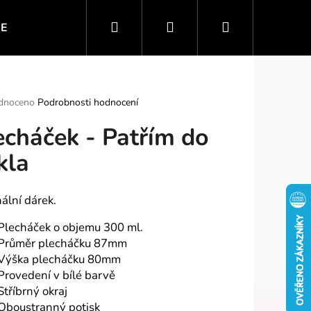
Hledat
Přihlášení
Nákupní
IE
VTIPNÉ MOTIVY
SPORT A ZÁBAVA
PO
košík
rné
dnoceno
Podrobnosti hodnocení
ení
echáček - Patřím do
tu
kla
ek.
nální dárek.
Plecháček o objemu 300 ml.
Průměr plecháčku 87mm
Výška plecháčku 80mm
Provedení v bílé barvě
Stříbrný okraj
Oboustranný potisk