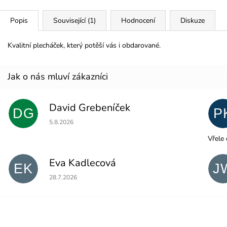
Popis
Související (1)
Hodnocení
Diskuze
Kvalitní plecháček, který potěší vás i obdarované.
David Grebeníček
DG
P
Hodnocení obchodu je 5 z 5 hvězdiček.
5.8.2026
Vřele 
Eva Kadlecová
EK
J
Hodnocení obchodu je 5 z 5 hvězdiček.
28.7.2026