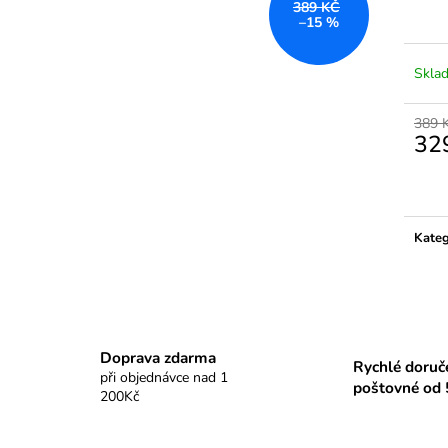
389 KČ
–15 %
Skla
389 
32
Měrn
cena:
Kateg
Doprava zdarma
Rychlé doruč
při objednávce nad 1
poštovné od 
200Kč