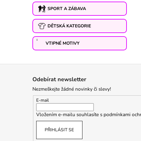
SPORT A ZÁBAVA
DĚTSKÁ KATEGORIE
VTIPNÉ MOTIVY
Z
á
Odebírat newsletter
p
Nezmeškejte žádné novinky či slevy!
a
t
E-mail
í
Vložením e-mailu souhlasíte s
podmínkami ochr
PŘIHLÁSIT SE