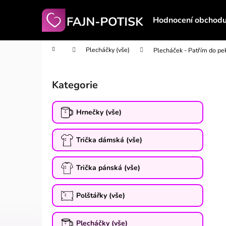
K
Přejít
na
o
Hodnocení obchod
obsah
Zpět
Zpět
š
do
do
í
Domů
Plecháčky (vše)
Plecháček - Patřím do pe
obchodu
obchodu
k
P
o
Kategorie
Přeskočit
s
kategorie
t
Hrnečky (vše)
r
a
Trička dámská (vše)
n
n
í
Trička pánská (vše)
p
a
Polštářky (vše)
n
e
Plecháčky (vše)