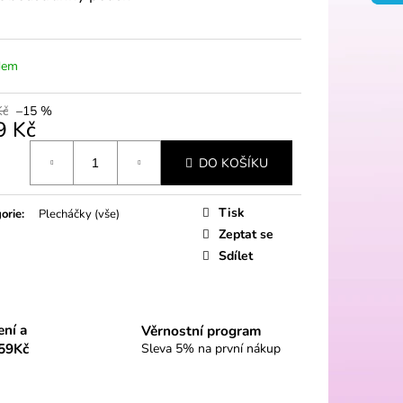
dem
Kč
–15 %
9 Kč
á
DO KOŠÍKU
Tisk
orie
:
Plecháčky (vše)
Zeptat se
Sdílet
ení a
Věrnostní program
59Kč
Sleva 5% na první nákup