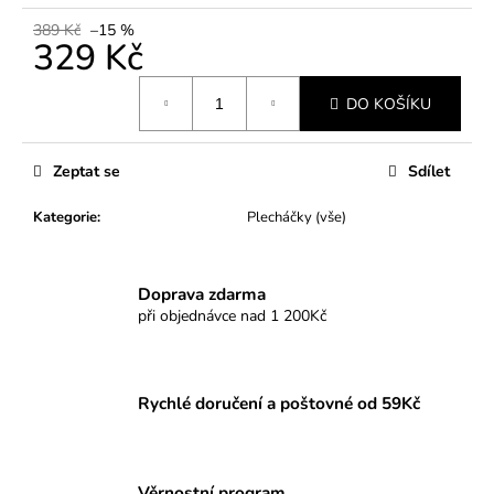
č
u
389 Kč
–15 %
329 Kč
j
e
Měrná
m
DO KOŠÍKU
cena:
e
Zeptat se
Sdílet
Kategorie
:
Plecháčky (vše)
Doprava zdarma
při objednávce nad 1 200Kč
Rychlé doručení a poštovné od 59Kč
Věrnostní program