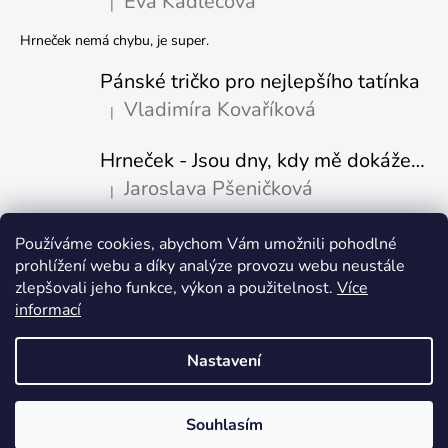
Eva Kadlecová
|
Hodnocení produktu je 5 z 5 hvězdiček.
Hrneček nemá chybu, je super.
Pánské tričko pro nejlepšího tatínka
Vladimíra Kovaříková
|
Hodnocení produktu je 5 z 5 hvězdiček.
Hrneček - Jsou dny, kdy mě dokáže nasrat i vzduch-naštvaný pejsek
Jaroslava Pšeničková
|
Hodnocení produktu je 5 z 5 hvězdiček.
Používáme cookies, abychom Vám umožnili pohodlné
Přijímáme online platby
prohlížení webu a díky analýze provozu webu neustále
zlepšovali jeho funkce, výkon a použitelnost.
Více
informací
Nastavení
Vytvořil Shoptet
Copyright 2026
Fajn-potisk.cz
. Všechna práva vyhrazena.
Upravit
Souhlasím
nastavení cookies