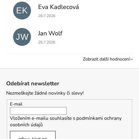
Eva Kadlecová
EK
Hodnocení obchodu je 5 z 5 hvězdiček.
28.7.2026
Jan Wolf
JW
Hodnocení obchodu je 5 z 5 hvězdiček.
28.7.2026
Zobrazit další hodnocení
Z
á
Odebírat newsletter
p
Nezmeškejte žádné novinky či slevy!
a
t
E-mail
í
Vložením e-mailu souhlasíte s
podmínkami ochrany
osobních údajů