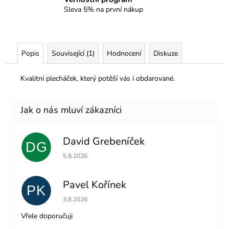
Sleva 5% na první nákup
Popis
Související (1)
Hodnocení
Diskuze
Kvalitní plecháček, který potěší vás i obdarované.
David Grebeníček
DG
Hodnocení obchodu je 5 z 5 hvězdiček.
5.8.2026
Pavel Kořínek
PK
Hodnocení obchodu je 5 z 5 hvězdiček.
3.8.2026
Vřele doporučuji