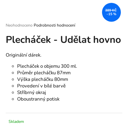
a
389 KČ
j
–15 %
í
Průměrné
Neohodnoceno
Podrobnosti hodnocení
t
hodnocení
?
Plecháček - Udělat hovno
produktu
je
0,0
z
Originální dárek.
5
hvězdiček.
Plecháček o objemu 300 ml.
HLEDAT
Průměr plecháčku 87mm
Výška plecháčku 80mm
Provedení v bílé barvě
D
Stříbrný okraj
o
Oboustranný potisk
p
o
r
u
Skladem