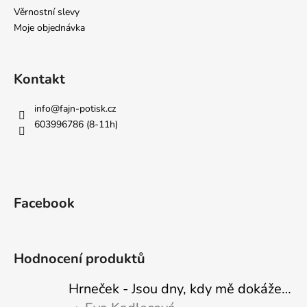
Věrnostní slevy
Moje objednávka
Kontakt
info
@
fajn-potisk.cz
603996786 (8-11h)
Facebook
Hodnocení produktů
Hrneček - Jsou dny, kdy mě dokáže nasrat i vzduch - Sova