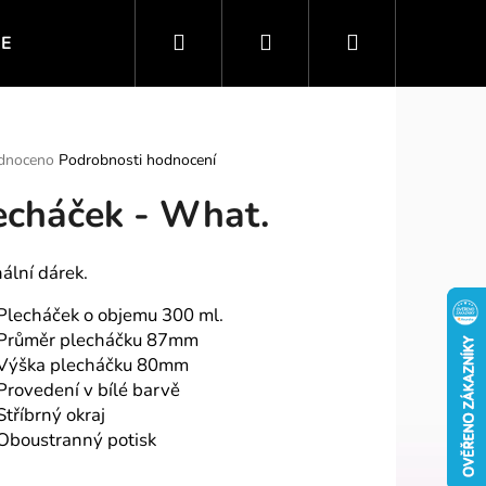
Hledat
Přihlášení
Nákupní
IE
VTIPNÉ MOTIVY
SPORT A ZÁBAVA
PO
košík
rné
dnoceno
Podrobnosti hodnocení
ení
echáček - What.
tu
nální dárek.
ek.
Plecháček o objemu 300 ml.
Průměr plecháčku 87mm
Výška plecháčku 80mm
Provedení v bílé barvě
Stříbrný okraj
Oboustranný potisk