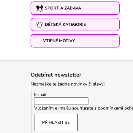
SPORT A ZÁBAVA
DĚTSKÁ KATEGORIE
VTIPNÉ MOTIVY
Z
á
Odebírat newsletter
p
Nezmeškejte žádné novinky či slevy!
a
t
E-mail
í
Vložením e-mailu souhlasíte s
podmínkami ochr
PŘIHLÁSIT SE