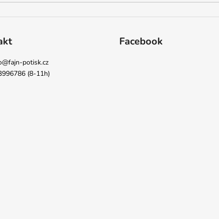
akt
Facebook
o
@
fajn-potisk.cz
3996786 (8-11h)