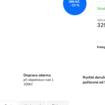
389 KČ
–15 %
Skla
389 
32
Měrn
cena:
Kateg
Doprava zdarma
Rychlé doruč
při objednávce nad 1
poštovné od 
200Kč