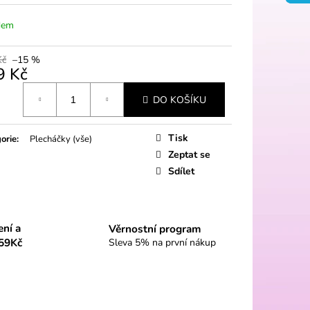
dem
Kč
–15 %
9 Kč
á
DO KOŠÍKU
Tisk
orie
:
Plecháčky (vše)
Zeptat se
Sdílet
ení a
Věrnostní program
59Kč
Sleva 5% na první nákup