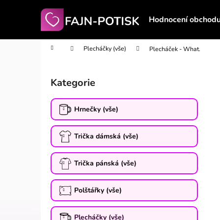
K
Přejít
na
o
Hodnocení obchod
obsah
Zpět
Zpět
š
do
do
í
Domů
Plecháčky (vše)
Plecháček - What.
obchodu
obchodu
k
P
o
Kategorie
Přeskočit
s
kategorie
t
Hrnečky (vše)
r
a
Trička dámská (vše)
n
n
í
Trička pánská (vše)
p
a
Polštářky (vše)
n
e
Plecháčky (vše)