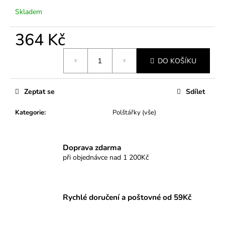
č
u
Skladem
j
e
364 Kč
m
Měrná
e
DO KOŠÍKU
cena:
Zeptat se
Sdílet
Kategorie
:
Polštářky (vše)
Doprava zdarma
při objednávce nad 1 200Kč
Rychlé doručení a poštovné od 59Kč