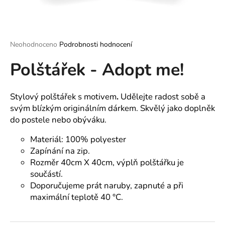
a
j
í
Průměrné
Neohodnoceno
Podrobnosti hodnocení
t
hodnocení
?
Polštářek - Adopt me!
produktu
je
0,0
z
Stylový polštářek s motivem
.
Udělejte radost sobě a
5
svým blízkým originálním dárkem. Skvělý jako doplněk
hvězdiček.
HLEDAT
do postele nebo obýváku.
Materiál: 100% polyester
Zapínání na zip.
D
Rozměr 40cm X 40cm, výplň polštářku je
o
součástí.
p
Doporučujeme prát naruby, zapnuté a při
o
maximální teplotě 40 °C.
r
u