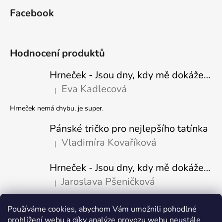
Facebook
Hodnocení produktů
Hrneček - Jsou dny, kdy mě dokáže nasrat i vzduch - Sova
Eva Kadlecová
|
Hodnocení produktu je 5 z 5 hvězdiček.
Hrneček nemá chybu, je super.
Pánské tričko pro nejlepšího tatínka
Vladimíra Kovaříková
|
Hodnocení produktu je 5 z 5 hvězdiček.
Hrneček - Jsou dny, kdy mě dokáže nasrat i vzduch-naštvaný pejsek
Jaroslava Pšeničková
|
Hodnocení produktu je 5 z 5 hvězdiček.
Používáme cookies, abychom Vám umožnili pohodlné
Přijímáme online platby
prohlížení webu a díky analýze provozu webu neustále