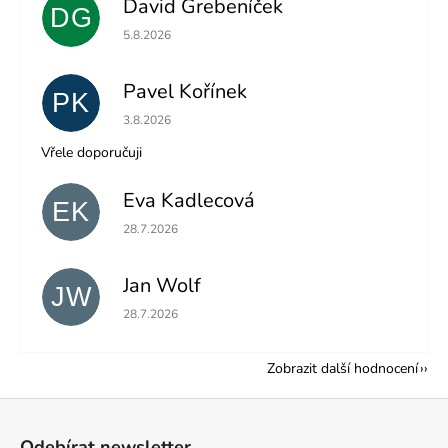
David Grebeníček
DG
Hodnocení obchodu je 5 z 5 hvězdiček.
5.8.2026
Pavel Kořínek
PK
Hodnocení obchodu je 5 z 5 hvězdiček.
3.8.2026
Vřele doporučuji
Eva Kadlecová
EK
Hodnocení obchodu je 5 z 5 hvězdiček.
28.7.2026
Jan Wolf
JW
Hodnocení obchodu je 5 z 5 hvězdiček.
28.7.2026
Zobrazit další hodnocení
Z
á
Odebírat newsletter