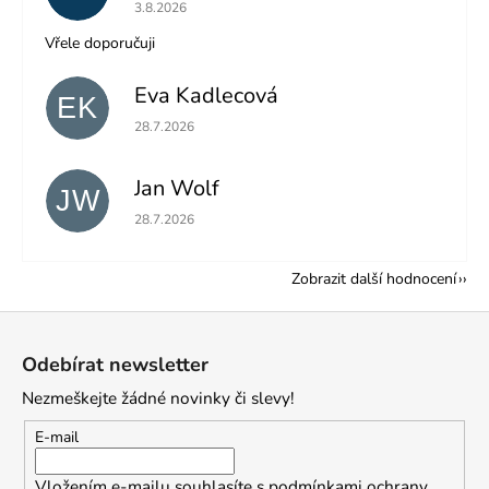
Hodnocení obchodu je 5 z 5 hvězdiček.
3.8.2026
Vřele doporučuji
Eva Kadlecová
EK
Hodnocení obchodu je 5 z 5 hvězdiček.
28.7.2026
Jan Wolf
JW
Hodnocení obchodu je 5 z 5 hvězdiček.
28.7.2026
Zobrazit další hodnocení
Z
á
Odebírat newsletter
p
Nezmeškejte žádné novinky či slevy!
a
t
E-mail
í
Vložením e-mailu souhlasíte s
podmínkami ochrany