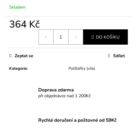
č
u
Skladem
j
e
364 Kč
m
Měrná
e
DO KOŠÍKU
cena:
Zeptat se
Sdílet
Kategorie
:
Polštářky (vše)
Doprava zdarma
při objednávce nad 1 200Kč
Rychlé doručení a poštovné od 59Kč