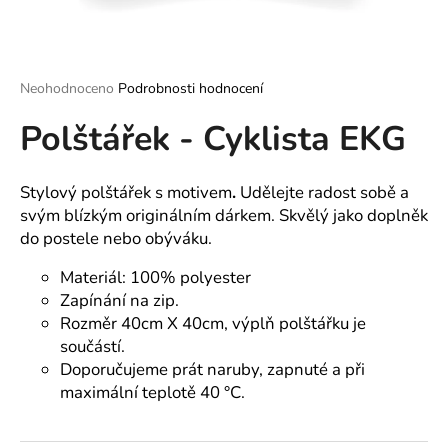
a
j
í
Průměrné
Neohodnoceno
Podrobnosti hodnocení
t
hodnocení
?
Polštářek - Cyklista EKG
produktu
je
0,0
z
Stylový polštářek s motivem
.
Udělejte radost sobě a
5
svým blízkým originálním dárkem. Skvělý jako doplněk
hvězdiček.
HLEDAT
do postele nebo obýváku.
Materiál: 100% polyester
Zapínání na zip.
D
Rozměr 40cm X 40cm, výplň polštářku je
o
součástí.
p
Doporučujeme prát naruby, zapnuté a při
o
maximální teplotě 40 °C.
r
u