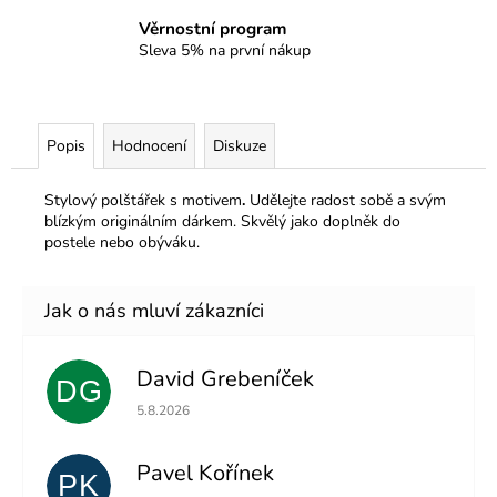
Věrnostní program
Sleva 5% na první nákup
Popis
Hodnocení
Diskuze
Stylový polštářek s motivem
.
Udělejte radost sobě a svým
blízkým originálním dárkem. Skvělý jako doplněk do
postele nebo obýváku.
David Grebeníček
DG
Hodnocení obchodu je 5 z 5 hvězdiček.
5.8.2026
Pavel Kořínek
PK