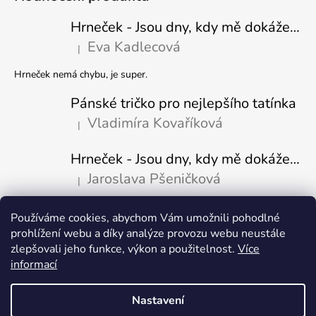
Hrneček - Jsou dny, kdy mě dokáže nasrat i vzduch - Sova
Eva Kadlecová
|
Hodnocení produktu je 5 z 5 hvězdiček.
Hrneček nemá chybu, je super.
Pánské tričko pro nejlepšího tatínka
Vladimíra Kovaříková
|
Hodnocení produktu je 5 z 5 hvězdiček.
Hrneček - Jsou dny, kdy mě dokáže nasrat i vzduch-naštvaný pejsek
Jaroslava Pšeničková
|
Hodnocení produktu je 5 z 5 hvězdiček.
Používáme cookies, abychom Vám umožnili pohodlné
Přijímáme online platby
prohlížení webu a díky analýze provozu webu neustále
zlepšovali jeho funkce, výkon a použitelnost.
Více
informací
Nastavení
Vytvořil Shoptet