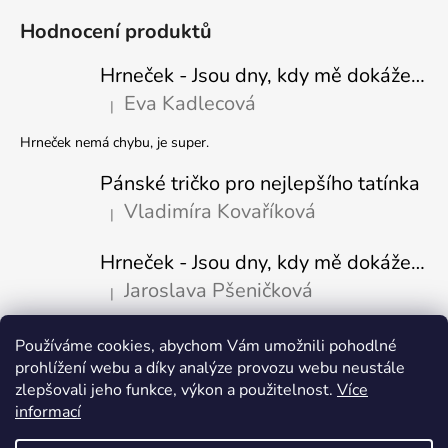
Hodnocení produktů
Hrneček - Jsou dny, kdy mě dokáže nasrat i vzduch - Sova
Eva Kadlecová
|
Hodnocení produktu je 5 z 5 hvězdiček.
Hrneček nemá chybu, je super.
Pánské tričko pro nejlepšího tatínka
Vladimíra Kovaříková
|
Hodnocení produktu je 5 z 5 hvězdiček.
Hrneček - Jsou dny, kdy mě dokáže nasrat i vzduch-naštvaný pejsek
Jaroslava Pšeničková
|
Hodnocení produktu je 5 z 5 hvězdiček.
Používáme cookies, abychom Vám umožnili pohodlné
Přijímáme online platby
prohlížení webu a díky analýze provozu webu neustále
zlepšovali jeho funkce, výkon a použitelnost.
Více
informací