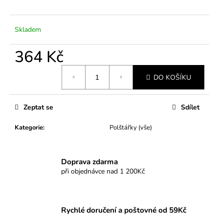
č
u
j
Skladem
e
m
364 Kč
e
Měrná
DO KOŠÍKU
cena:
Zeptat se
Sdílet
Kategorie
:
Polštářky (vše)
Doprava zdarma
při objednávce nad 1 200Kč
Rychlé doručení a poštovné od 59Kč