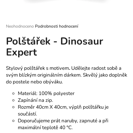
a
j
í
Průměrné
Neohodnoceno
Podrobnosti hodnocení
t
hodnocení
?
Polštářek - Dinosaur
produktu
je
Expert
0,0
z
5
hvězdiček.
Stylový polštářek s motivem
.
Udělejte radost sobě a
HLEDAT
svým blízkým originálním dárkem. Skvělý jako doplněk
do postele nebo obýváku.
Materiál: 100% polyester
D
Zapínání na zip.
o
p
Rozměr 40cm X 40cm, výplň polštářku je
o
součástí.
r
Doporučujeme prát naruby, zapnuté a při
u
maximální teplotě 40 °C.