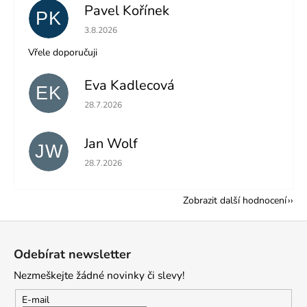
Pavel Kořínek
PK
Hodnocení obchodu je 5 z 5 hvězdiček.
3.8.2026
Vřele doporučuji
Eva Kadlecová
EK
Hodnocení obchodu je 5 z 5 hvězdiček.
28.7.2026
Jan Wolf
JW
Hodnocení obchodu je 5 z 5 hvězdiček.
28.7.2026
Zobrazit další hodnocení
Z
á
Odebírat newsletter
p
Nezmeškejte žádné novinky či slevy!
a
t
E-mail