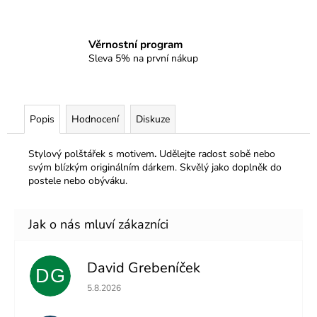
Věrnostní program
Sleva 5% na první nákup
Popis
Hodnocení
Diskuze
Stylový polštářek s motivem
.
Udělejte radost sobě nebo
svým blízkým originálním dárkem. Skvělý jako doplněk do
postele nebo obýváku.
David Grebeníček
DG
Hodnocení obchodu je 5 z 5 hvězdiček.
5.8.2026