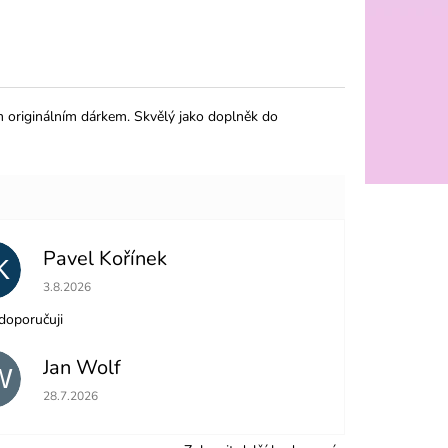
 originálním dárkem. Skvělý jako doplněk do
Pavel Kořínek
K
Hodnocení obchodu je 5 z 5 hvězdiček.
3.8.2026
doporučuji
Jan Wolf
W
Hodnocení obchodu je 5 z 5 hvězdiček.
28.7.2026