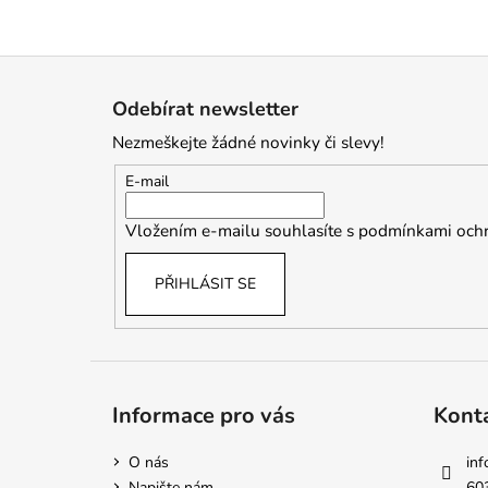
Z
á
Odebírat newsletter
p
Nezmeškejte žádné novinky či slevy!
a
t
E-mail
í
Vložením e-mailu souhlasíte s
podmínkami ochr
PŘIHLÁSIT SE
Informace pro vás
Kont
O nás
inf
Napište nám
60