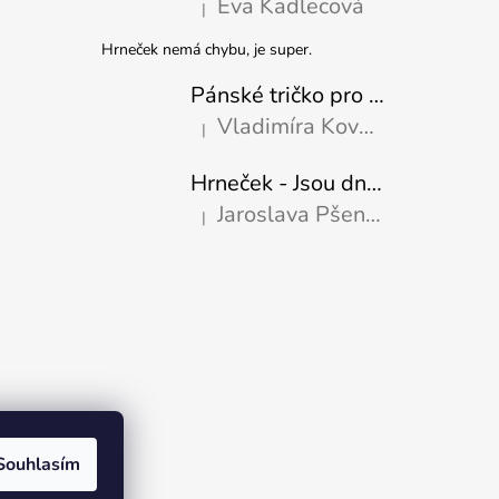
Eva Kadlecová
|
Hodnocení produktu je 5 z 5 hvězdiček.
Hrneček nemá chybu, je super.
Pánské tričko pro nejlepšího tatínka
Vladimíra Kovaříková
|
Hodnocení produktu je 5 z 5 hvězdiček.
Hrneček - Jsou dny, kdy mě dokáže nasrat i vzduch-naštvaný pejsek
Jaroslava Pšeničková
|
Hodnocení produktu je 5 z 5 hvězdiček.
Souhlasím