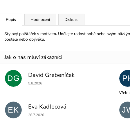
Popis
Hodnocení
Diskuze
Stylový polštářek s motivem
.
Udělejte radost sobě nebo svým blízkým
postele nebo obýváku.
David Grebeníček
DG
P
Hodnocení obchodu je 5 z 5 hvězdiček.
5.8.2026
Vřele 
Eva Kadlecová
EK
J
Hodnocení obchodu je 5 z 5 hvězdiček.
28.7.2026