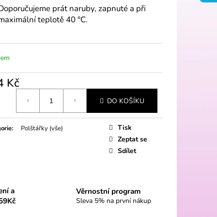
Doporučujeme prát naruby, zapnuté a při
maximální teplotě 40 °C.
dem
4 Kč
á
DO KOŠÍKU
Tisk
orie
:
Polštářky (vše)
Zeptat se
Sdílet
ení a
Věrnostní program
59Kč
Sleva 5% na první nákup