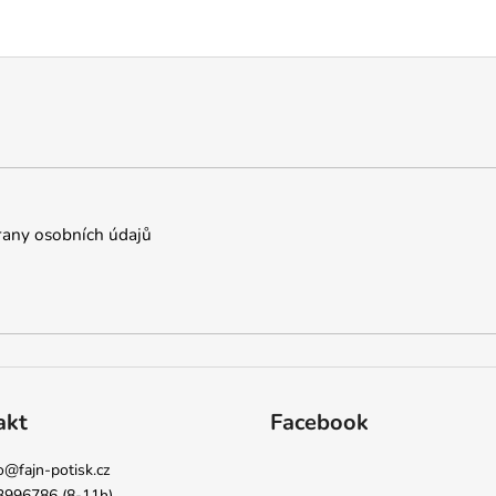
any osobních údajů
akt
Facebook
o
@
fajn-potisk.cz
3996786 (8-11h)