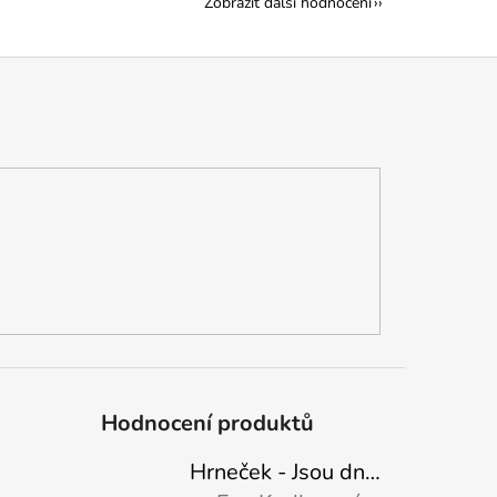
Zobrazit další hodnocení
Hodnocení produktů
Hrneček - Jsou dny, kdy mě dokáže nasrat i vzduch - Sova