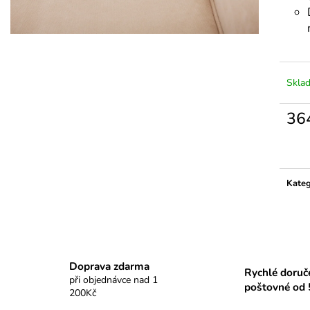
Skla
36
Měrn
cena:
Kateg
Doprava zdarma
Rychlé doruč
při objednávce nad 1
poštovné od 
200Kč