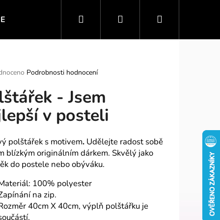
Hledat
Přihlášení
Nákupní
IE
VTIPNÉ MOTIVY
SPORT A ZÁBAVA
PO
košík
rné
dnoceno
Podrobnosti hodnocení
ení
lštářek - Jsem
tu
jlepší v posteli
ek.
vý polštářek s motivem
.
Udělejte radost sobě
m blízkým originálním dárkem. Skvělý jako
ěk do postele nebo obýváku.
Materiál: 100% polyester
Zapínání na zip.
Rozměr 40cm X 40cm, výplň polštářku je
součástí.