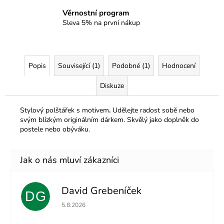
Věrnostní program
Sleva 5% na první nákup
Popis
Související (1)
Podobné (1)
Hodnocení
Diskuze
Stylový polštářek s motivem
.
Udělejte radost sobě nebo
svým blízkým originálním dárkem. Skvělý jako doplněk do
postele nebo obýváku.
David Grebeníček
DG
Hodnocení obchodu je 5 z 5 hvězdiček.
5.8.2026