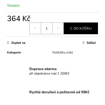
č
u
Skladem
j
e
364 Kč
m
Měrná
e
DO KOŠÍKU
cena:
Zeptat se
Sdílet
Kategorie
:
Polštářky (vše)
Doprava zdarma
při objednávce nad 1 200Kč
Rychlé doručení a poštovné od 59Kč