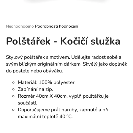
a
j
í
Průměrné
Neohodnoceno
Podrobnosti hodnocení
t
hodnocení
?
Polštářek - Kočičí služka
produktu
je
0,0
z
Stylový polštářek s motivem
.
Udělejte radost sobě a
5
svým blízkým originálním dárkem. Skvělý jako doplněk
hvězdiček.
HLEDAT
do postele nebo obýváku.
Materiál: 100% polyester
Zapínání na zip.
D
Rozměr 40cm X 40cm, výplň polštářku je
o
součástí.
p
Doporučujeme prát naruby, zapnuté a při
o
maximální teplotě 40 °C.
r
u