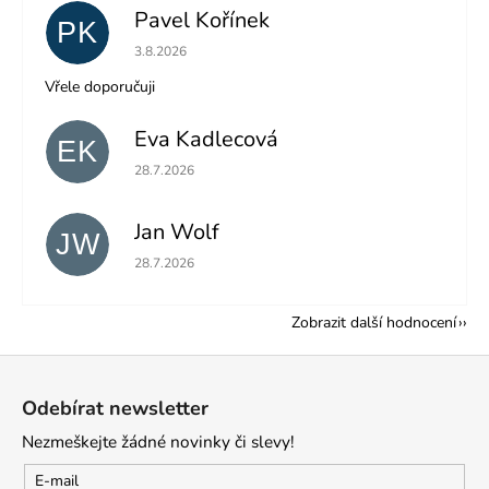
Pavel Kořínek
PK
Hodnocení obchodu je 5 z 5 hvězdiček.
3.8.2026
Vřele doporučuji
Eva Kadlecová
EK
Hodnocení obchodu je 5 z 5 hvězdiček.
28.7.2026
Jan Wolf
JW
Hodnocení obchodu je 5 z 5 hvězdiček.
28.7.2026
Zobrazit další hodnocení
Z
á
Odebírat newsletter
p
Nezmeškejte žádné novinky či slevy!
a
t
E-mail