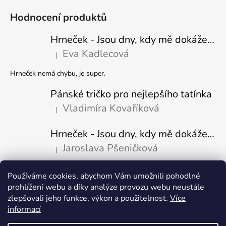
Hodnocení produktů
Hrneček - Jsou dny, kdy mě dokáže nasrat i vzduch - Sova
Eva Kadlecová
|
Hodnocení produktu je 5 z 5 hvězdiček.
Hrneček nemá chybu, je super.
Pánské tričko pro nejlepšího tatínka
Vladimíra Kovaříková
|
Hodnocení produktu je 5 z 5 hvězdiček.
Hrneček - Jsou dny, kdy mě dokáže nasrat i vzduch-naštvaný pejsek
Jaroslava Pšeničková
|
Hodnocení produktu je 5 z 5 hvězdiček.
Používáme cookies, abychom Vám umožnili pohodlné
Přijímáme online platby
prohlížení webu a díky analýze provozu webu neustále
zlepšovali jeho funkce, výkon a použitelnost.
Více
informací