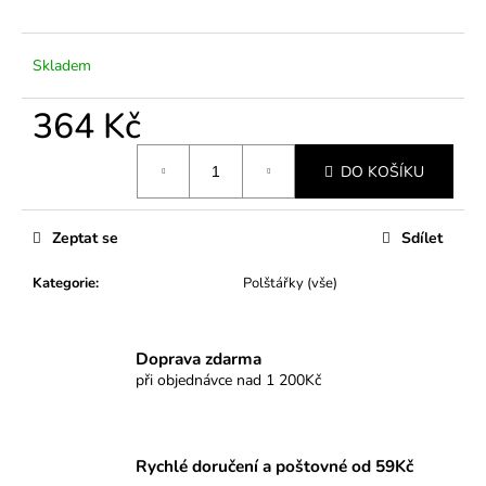
č
u
j
Skladem
e
m
364 Kč
e
Měrná
DO KOŠÍKU
cena:
Zeptat se
Sdílet
Kategorie
:
Polštářky (vše)
Doprava zdarma
při objednávce nad 1 200Kč
Rychlé doručení a poštovné od 59Kč