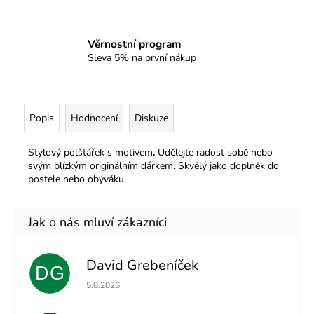
Věrnostní program
Sleva 5% na první nákup
Popis
Hodnocení
Diskuze
Stylový polštářek s motivem
.
Udělejte radost sobě nebo
svým blízkým originálním dárkem. Skvělý jako doplněk do
postele nebo obýváku.
David Grebeníček
DG
Hodnocení obchodu je 5 z 5 hvězdiček.
5.8.2026