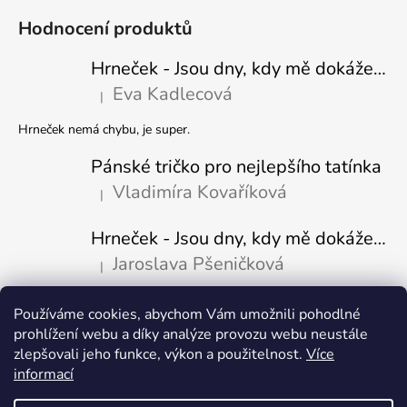
Hodnocení produktů
Hrneček - Jsou dny, kdy mě dokáže nasrat i vzduch - Sova
Eva Kadlecová
|
Hodnocení produktu je 5 z 5 hvězdiček.
Hrneček nemá chybu, je super.
Pánské tričko pro nejlepšího tatínka
Vladimíra Kovaříková
|
Hodnocení produktu je 5 z 5 hvězdiček.
Hrneček - Jsou dny, kdy mě dokáže nasrat i vzduch-naštvaný pejsek
Jaroslava Pšeničková
|
Hodnocení produktu je 5 z 5 hvězdiček.
Používáme cookies, abychom Vám umožnili pohodlné
Přijímáme online platby
prohlížení webu a díky analýze provozu webu neustále
zlepšovali jeho funkce, výkon a použitelnost.
Více
informací