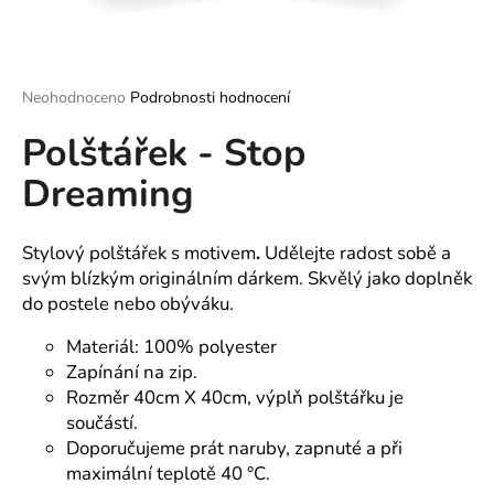
a
j
í
Průměrné
Neohodnoceno
Podrobnosti hodnocení
t
hodnocení
?
Polštářek - Stop
produktu
je
Dreaming
0,0
z
5
hvězdiček.
Stylový polštářek s motivem
.
Udělejte radost sobě a
HLEDAT
svým blízkým originálním dárkem. Skvělý jako doplněk
do postele nebo obýváku.
Materiál: 100% polyester
D
Zapínání na zip.
o
p
Rozměr 40cm X 40cm, výplň polštářku je
o
součástí.
r
Doporučujeme prát naruby, zapnuté a při
u
maximální teplotě 40 °C.