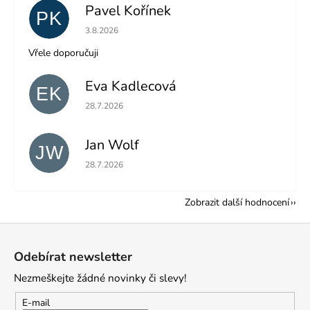
Pavel Kořínek
PK
Hodnocení obchodu je 5 z 5 hvězdiček.
3.8.2026
Vřele doporučuji
Eva Kadlecová
EK
Hodnocení obchodu je 5 z 5 hvězdiček.
28.7.2026
Jan Wolf
JW
Hodnocení obchodu je 5 z 5 hvězdiček.
28.7.2026
Zobrazit další hodnocení
Z
á
Odebírat newsletter
p
Nezmeškejte žádné novinky či slevy!
a
t
E-mail