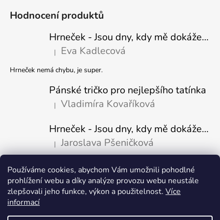
Hodnocení produktů
Hrneček - Jsou dny, kdy mě dokáže nasrat i vzduch - Sova
Eva Kadlecová
|
Hodnocení produktu je 5 z 5 hvězdiček.
Hrneček nemá chybu, je super.
Pánské tričko pro nejlepšího tatínka
Vladimíra Kovaříková
|
Hodnocení produktu je 5 z 5 hvězdiček.
Hrneček - Jsou dny, kdy mě dokáže nasrat i vzduch-naštvaný pejsek
Jaroslava Pšeničková
|
Hodnocení produktu je 5 z 5 hvězdiček.
Používáme cookies, abychom Vám umožnili pohodlné
Přijímáme online platby
prohlížení webu a díky analýze provozu webu neustále
zlepšovali jeho funkce, výkon a použitelnost.
Více
informací