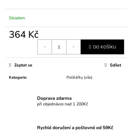
č
u
j
Skladem
e
m
364 Kč
e
Měrná
DO KOŠÍKU
cena:
Zeptat se
Sdílet
Kategorie
:
Polštářky (vše)
Doprava zdarma
při objednávce nad 1 200Kč
Rychlé doručení a poštovné od 59Kč