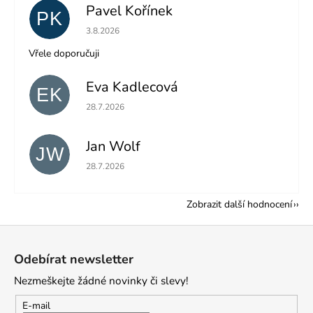
Pavel Kořínek
PK
Hodnocení obchodu je 5 z 5 hvězdiček.
3.8.2026
Vřele doporučuji
Eva Kadlecová
EK
Hodnocení obchodu je 5 z 5 hvězdiček.
28.7.2026
Jan Wolf
JW
Hodnocení obchodu je 5 z 5 hvězdiček.
28.7.2026
Zobrazit další hodnocení
Z
á
Odebírat newsletter
p
Nezmeškejte žádné novinky či slevy!
a
t
E-mail