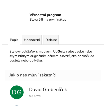
Věrnostní program
Sleva 5% na první nákup
Popis
Hodnocení
Diskuze
Stylový polštářek s motivem
.
Udělejte radost sobě nebo
svým blízkým originálním dárkem. Skvělý jako doplněk do
postele nebo obýváku.
David Grebeníček
DG
Hodnocení obchodu je 5 z 5 hvězdiček.
5.8.2026