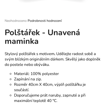
a
j
í
Průměrné
Neohodnoceno
Podrobnosti hodnocení
t
hodnocení
?
Polštářek - Unavená
produktu
je
maminka
0,0
z
5
hvězdiček.
Stylový polštářek s motivem
.
Udělejte radost sobě a
HLEDAT
svým blízkým originálním dárkem. Skvělý jako doplněk
do postele nebo obýváku.
Materiál: 100% polyester
D
Zapínání na zip.
o
p
Rozměr 40cm X 40cm, výplň polštářku je
o
součástí.
r
Doporučujeme prát naruby, zapnuté a při
u
maximální teplotě 40 °C.