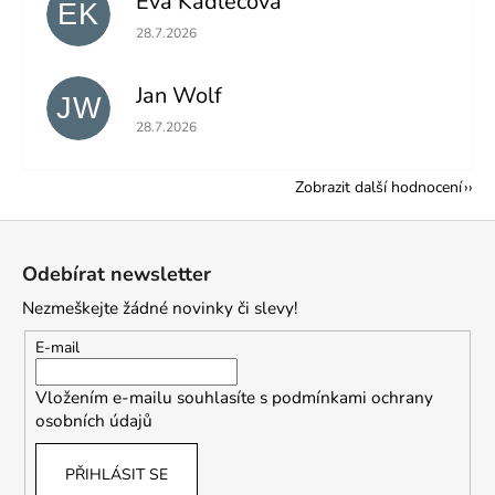
Eva Kadlecová
EK
Hodnocení obchodu je 5 z 5 hvězdiček.
28.7.2026
Jan Wolf
JW
Hodnocení obchodu je 5 z 5 hvězdiček.
28.7.2026
Zobrazit další hodnocení
Z
á
Odebírat newsletter
p
Nezmeškejte žádné novinky či slevy!
a
t
E-mail
í
Vložením e-mailu souhlasíte s
podmínkami ochrany
osobních údajů
PŘIHLÁSIT SE