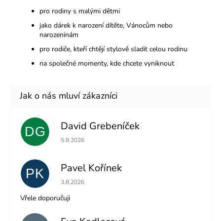
pro rodiny s malými dětmi
jako dárek k narození dítěte, Vánocům nebo
narozeninám
pro rodiče, kteří chtějí stylově sladit celou rodinu
na společné momenty, kde chcete vyniknout
David Grebeníček
DG
Hodnocení obchodu je 5 z 5 hvězdiček.
5.8.2026
Pavel Kořínek
PK
Hodnocení obchodu je 5 z 5 hvězdiček.
3.8.2026
Vřele doporučuji