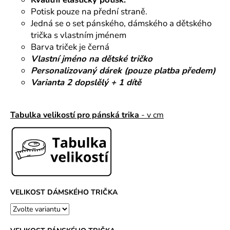
č
u
Potisk pouze na přední straně.
j
Jedná se o set pánského, dámského a dětského
e
trička s vlastním jménem
m
Barva triček je černá
e
Vlastní jméno na dětské tričko
Personalizovaný dárek (pouze platba předem)
Varianta 2 dopslělý + 1 dítě
Tabulka velikostí pro pánská trika
- v cm
VELIKOST DÁMSKÉHO TRIČKA