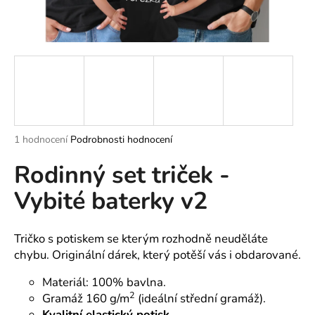
a
j
í
t
?
Průměrné
1 hodnocení
Podrobnosti hodnocení
hodnocení
HLEDAT
Rodinný set triček -
produktu
je
Vybité baterky v2
5,0
z
5
D
hvězdiček.
o
Tričko s potiskem se kterým rozhodně neuděláte
p
chybu. Originální dárek, který potěší vás i obdarované.
o
Materiál: 100% bavlna.
r
2
Gramáž 160 g/m
(ideální střední gramáž).
u
Kvalitní elastický potisk.