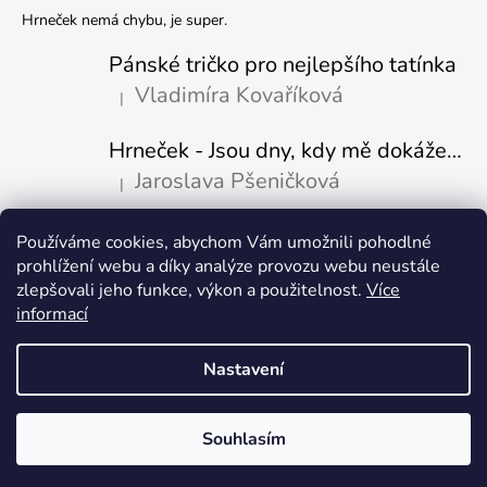
Hrneček nemá chybu, je super.
Pánské tričko pro nejlepšího tatínka
Vladimíra Kovaříková
|
Hodnocení produktu je 5 z 5 hvězdiček.
Hrneček - Jsou dny, kdy mě dokáže nasrat i vzduch-naštvaný pejsek
Jaroslava Pšeničková
|
Hodnocení produktu je 5 z 5 hvězdiček.
Používáme cookies, abychom Vám umožnili pohodlné
Přijímáme online platby
prohlížení webu a díky analýze provozu webu neustále
zlepšovali jeho funkce, výkon a použitelnost.
Více
informací
Nastavení
Vytvořil Shoptet
Copyright 2026
Fajn-potisk.cz
. Všechna práva vyhrazena.
Upravit
Souhlasím
nastavení cookies