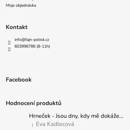
Moje objednávka
Kontakt
info
@
fajn-potisk.cz
603996786 (8-11h)
Facebook
Hodnocení produktů
Hrneček - Jsou dny, kdy mě dokáže nasrat i vzduch - Sova
Eva Kadlecová
|
Hodnocení produktu je 5 z 5 hvězdiček.