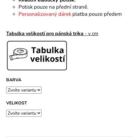
č
u
Potisk pouze na přední straně.
j
Personalizovaný dárek
platba pouze předem
e
m
Tabulka velikostí pro pánská trika
- v cm
e
BARVA
VELIKOST