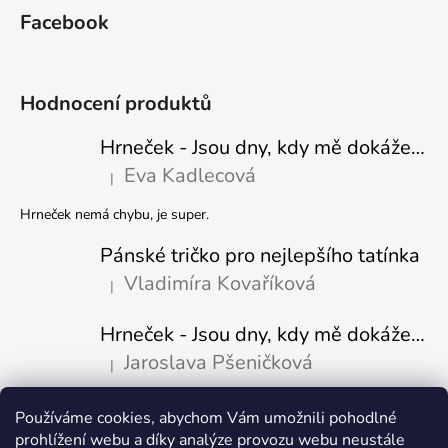
Facebook
Hodnocení produktů
Hrneček - Jsou dny, kdy mě dokáže nasrat i vzduch - Sova
Eva Kadlecová
|
Hodnocení produktu je 5 z 5 hvězdiček.
Hrneček nemá chybu, je super.
Pánské tričko pro nejlepšího tatínka
Vladimíra Kovaříková
|
Hodnocení produktu je 5 z 5 hvězdiček.
Hrneček - Jsou dny, kdy mě dokáže nasrat i vzduch-naštvaný pejsek
Jaroslava Pšeničková
|
Hodnocení produktu je 5 z 5 hvězdiček.
Používáme cookies, abychom Vám umožnili pohodlné
Přijímáme online platby
prohlížení webu a díky analýze provozu webu neustále