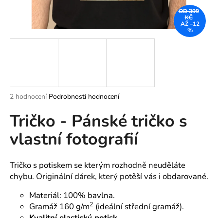
a
OD 399
KČ
j
AŽ –12
%
í
t
?
Průměrné
2 hodnocení
Podrobnosti hodnocení
hodnocení
HLEDAT
Tričko - Pánské tričko s
produktu
je
vlastní fotografií
5,0
z
5
D
hvězdiček.
o
Tričko s potiskem se kterým rozhodně neuděláte
p
chybu. Originální dárek, který potěší vás i obdarované.
o
Materiál: 100% bavlna.
r
2
Gramáž 160 g/m
(ideální střední gramáž).
u
Kvalitní elastický potisk.