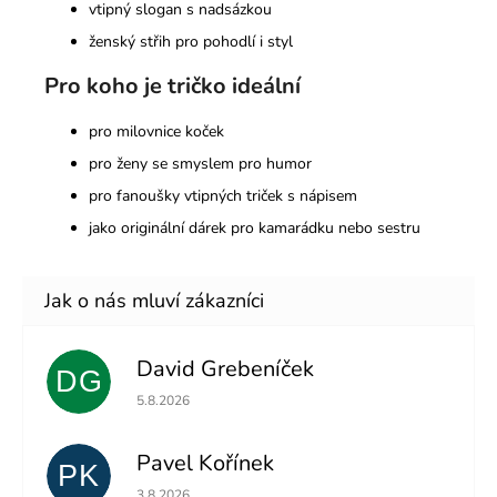
vtipný slogan s nadsázkou
ženský střih pro pohodlí i styl
Pro koho je tričko ideální
pro milovnice koček
pro ženy se smyslem pro humor
pro fanoušky vtipných triček s nápisem
jako originální dárek pro kamarádku nebo sestru
David Grebeníček
DG
Hodnocení obchodu je 5 z 5 hvězdiček.
5.8.2026
Pavel Kořínek
PK
Hodnocení obchodu je 5 z 5 hvězdiček.
3.8.2026