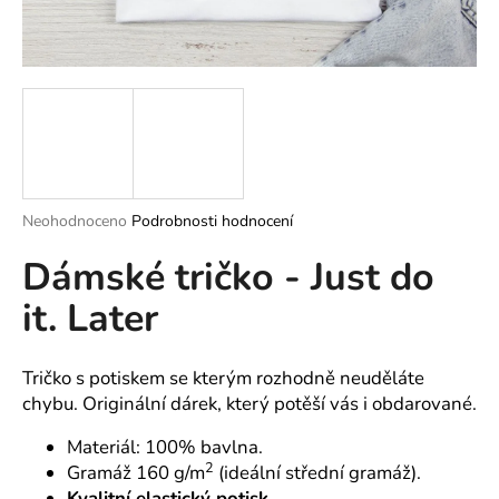
a
j
í
t
?
Průměrné
Neohodnoceno
Podrobnosti hodnocení
hodnocení
HLEDAT
Dámské tričko - Just do
produktu
je
it. Later
0,0
z
5
D
hvězdiček.
o
Tričko s potiskem se kterým rozhodně neuděláte
p
chybu. Originální dárek, který potěší vás i obdarované.
o
Materiál: 100% bavlna.
r
2
Gramáž 160 g/m
(ideální střední gramáž).
u
Kvalitní elastický potisk.