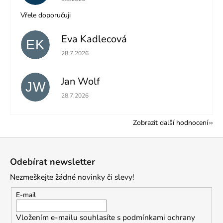
Vřele doporučuji
Eva Kadlecová
EK
Hodnocení obchodu je 5 z 5 hvězdiček.
28.7.2026
Jan Wolf
JW
Hodnocení obchodu je 5 z 5 hvězdiček.
28.7.2026
Zobrazit další hodnocení
Z
á
Odebírat newsletter
p
Nezmeškejte žádné novinky či slevy!
a
t
E-mail
í
Vložením e-mailu souhlasíte s
podmínkami ochrany