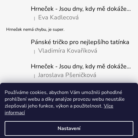
Hrneček - Jsou dny, kdy mě dokáže nasrat i vzduch - Sova
Eva Kadlecová
|
Hodnocení produktu je 5 z 5 hvězdiček.
Hrneček nemá chybu, je super.
Pánské tričko pro nejlepšího tatínka
Vladimíra Kovaříková
|
Hodnocení produktu je 5 z 5 hvězdiček.
Hrneček - Jsou dny, kdy mě dokáže nasrat i vzduch-naštvaný pejsek
Jaroslava Pšeničková
|
Hodnocení produktu je 5 z 5 hvězdiček.
Používáme cookies, abychom Vám umožnili pohodlné
Přijímáme online platby
prohlížení webu a díky analýze provozu webu neustále
zlepšovali jeho funkce, výkon a použitelnost.
Více
informací
Nastavení
Vytvořil Shoptet