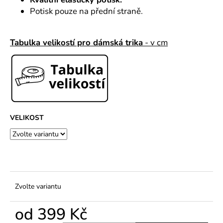
č
u
Potisk pouze na přední straně.
j
e
Tabulka velikostí pro dámská trika
- v cm
m
e
VELIKOST
Zvolte variantu
od
399 Kč