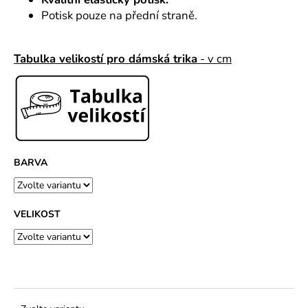
č
u
Potisk pouze na přední straně.
j
e
Tabulka velikostí pro dámská trika
- v cm
m
e
BARVA
VELIKOST