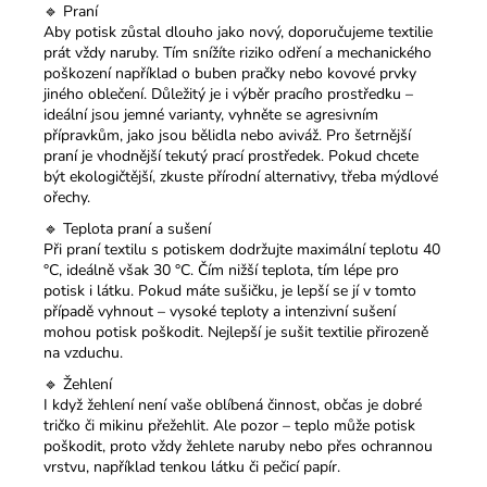
🔹 Praní
Aby potisk zůstal dlouho jako nový, doporučujeme textilie
prát vždy naruby. Tím snížíte riziko odření a mechanického
poškození například o buben pračky nebo kovové prvky
jiného oblečení. Důležitý je i výběr pracího prostředku –
ideální jsou jemné varianty, vyhněte se agresivním
přípravkům, jako jsou bělidla nebo aviváž. Pro šetrnější
praní je vhodnější tekutý prací prostředek. Pokud chcete
být ekologičtější, zkuste přírodní alternativy, třeba mýdlové
ořechy.
🔹 Teplota praní a sušení
Při praní textilu s potiskem dodržujte maximální teplotu 40
°C, ideálně však 30 °C. Čím nižší teplota, tím lépe pro
potisk i látku. Pokud máte sušičku, je lepší se jí v tomto
případě vyhnout – vysoké teploty a intenzivní sušení
mohou potisk poškodit. Nejlepší je sušit textilie přirozeně
na vzduchu.
🔹 Žehlení
I když žehlení není vaše oblíbená činnost, občas je dobré
tričko či mikinu přežehlit. Ale pozor – teplo může potisk
poškodit, proto vždy žehlete naruby nebo přes ochrannou
vrstvu, například tenkou látku či pečicí papír.