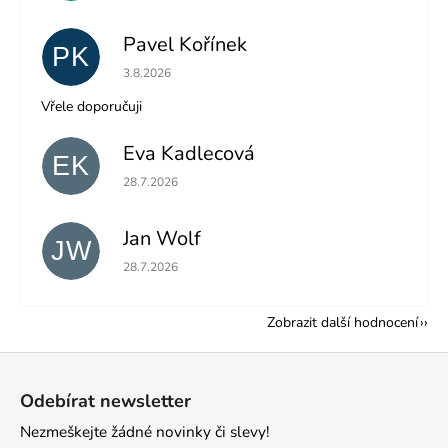
Pavel Kořínek
PK
Hodnocení obchodu je 5 z 5 hvězdiček.
3.8.2026
Vřele doporučuji
Eva Kadlecová
EK
Hodnocení obchodu je 5 z 5 hvězdiček.
28.7.2026
Jan Wolf
JW
Hodnocení obchodu je 5 z 5 hvězdiček.
28.7.2026
Zobrazit další hodnocení
Z
á
Odebírat newsletter
p
Nezmeškejte žádné novinky či slevy!
a