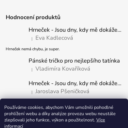
Hodnocení produktů
Hrneček - Jsou dny, kdy mě dokáže nasrat i vzduch - Sova
Eva Kadlecová
|
Hodnocení produktu je 5 z 5 hvězdiček.
Hrneček nemá chybu, je super.
Pánské tričko pro nejlepšího tatínka
Vladimíra Kovaříková
|
Hodnocení produktu je 5 z 5 hvězdiček.
Hrneček - Jsou dny, kdy mě dokáže nasrat i vzduch-naštvaný pejsek
Jaroslava Pšeničková
|
Hodnocení produktu je 5 z 5 hvězdiček.
Používáme cookies, abychom Vám umožnili pohodlné
Přijímáme online platby
prohlížení webu a díky analýze provozu webu neustále
zlepšovali jeho funkce, výkon a použitelnost.
Více
informací