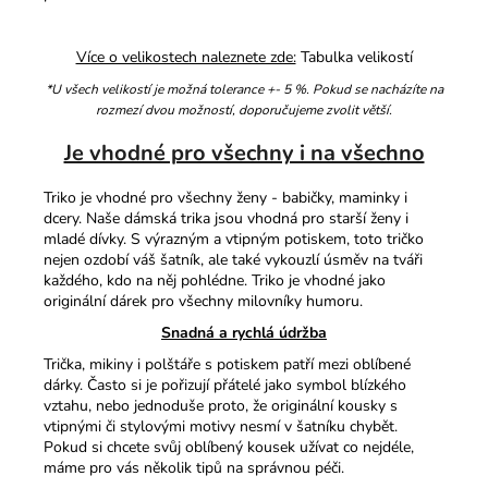
Více o velikostech naleznete zde:
Tabulka velikostí
*U všech velikostí je možná tolerance +- 5 %. Pokud se nacházíte na
rozmezí dvou možností, doporučujeme zvolit větší.
Je vhodné pro všechny i na všechno
Triko je vhodné pro všechny ženy - babičky, maminky i
dcery. Naše dámská trika jsou vhodná pro starší ženy i
mladé dívky. S výrazným a vtipným potiskem, toto tričko
nejen ozdobí váš šatník, ale také vykouzlí úsměv na tváři
každého, kdo na něj pohlédne. Triko je vhodné jako
originální dárek pro všechny milovníky humoru.
Snadná a rychlá údržba
Trička, mikiny i polštáře s potiskem patří mezi oblíbené
dárky. Často si je pořizují přátelé jako symbol blízkého
vztahu, nebo jednoduše proto, že originální kousky s
vtipnými či stylovými motivy nesmí v šatníku chybět.
Pokud si chcete svůj oblíbený kousek užívat co nejdéle,
máme pro vás několik tipů na správnou péči.