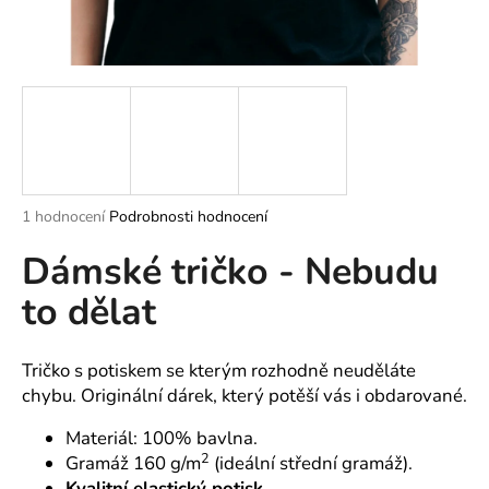
a
j
í
t
?
Průměrné
1 hodnocení
Podrobnosti hodnocení
hodnocení
HLEDAT
Dámské tričko - Nebudu
produktu
je
to dělat
5,0
z
5
D
hvězdiček.
o
Tričko s potiskem se kterým rozhodně neuděláte
p
chybu. Originální dárek, který potěší vás i obdarované.
o
Materiál: 100% bavlna.
r
2
Gramáž 160 g/m
(ideální střední gramáž).
u
Kvalitní elastický potisk.