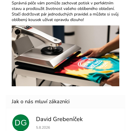
Správná péče vám pomůže zachovat potisk v perfektním
stavu a prodloužit životnost vašeho oblíbeného oblečení.
Stačí dodržovat pár jednoduchých pravidel a můžete si svůj
oblíbený kousek užívat opravdu dlouho!
David Grebeníček
DG
Hodnocení obchodu je 5 z 5 hvězdiček.
5.8.2026