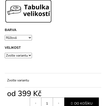
č
u
j
e
m
e
BARVA
VELIKOST
Zvolte variantu
od
399 Kč
Měrná
DO KOŠÍKU
cena: