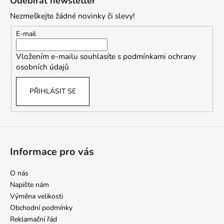
Odebírat newsletter
p
Nezmeškejte žádné novinky či slevy!
a
t
E-mail
í
Vložením e-mailu souhlasíte s
podmínkami ochrany
osobních údajů
PŘIHLÁSIT SE
Informace pro vás
O nás
Napište nám
Výměna velikosti
Obchodní podmínky
Reklamační řád