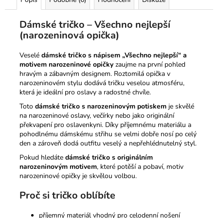
Dámské tričko – Všechno nejlepší
(narozeninová opička)
Veselé
dámské tričko s nápisem „Všechno nejlepší“ a
motivem narozeninové opičky
zaujme na první pohled
hravým a zábavným designem. Roztomilá opička v
narozeninovém stylu dodává tričku veselou atmosféru,
která je ideální pro oslavy a radostné chvíle.
Toto
dámské tričko s narozeninovým potiskem
je skvělé
na narozeninové oslavy, večírky nebo jako originální
překvapení pro oslavenkyni. Díky příjemnému materiálu a
pohodlnému dámskému střihu se velmi dobře nosí po celý
den a zároveň dodá outfitu veselý a nepřehlédnutelný styl.
Pokud hledáte
dámské tričko s originálním
narozeninovým motivem
, které potěší a pobaví, motiv
narozeninové opičky je skvělou volbou.
Proč si tričko oblíbíte
příjemný materiál vhodný pro celodenní nošení