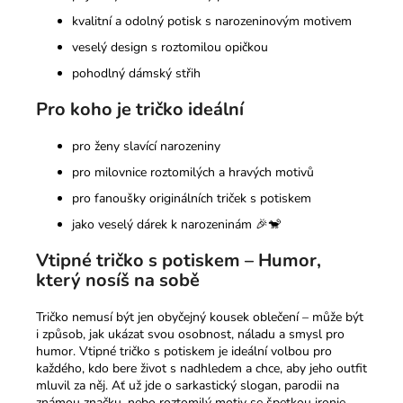
kvalitní a odolný potisk s narozeninovým motivem
veselý design s roztomilou opičkou
pohodlný dámský střih
Pro koho je tričko ideální
pro ženy slavící narozeniny
pro milovnice roztomilých a hravých motivů
pro fanoušky originálních triček s potiskem
jako veselý dárek k narozeninám 🎉🐒
Vtipné tričko s potiskem – Humor,
který nosíš na sobě
Tričko nemusí být jen obyčejný kousek oblečení – může být
i způsob, jak ukázat svou osobnost, náladu a smysl pro
humor. Vtipné tričko s potiskem je ideální volbou pro
každého, kdo bere život s nadhledem a chce, aby jeho outfit
mluvil za něj. Ať už jde o sarkastický slogan, parodii na
známou značku, nebo roztomilý motiv se špetkou ironie,