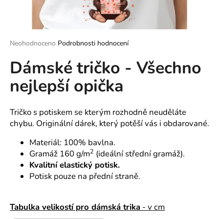
a
j
í
Průměrné
Neohodnoceno
Podrobnosti hodnocení
t
hodnocení
?
Dámské tričko - Všechno
produktu
je
nejlepší opička
0,0
z
5
hvězdiček.
Tričko s potiskem se kterým rozhodně neuděláte
HLEDAT
chybu. Originální dárek, který potěší vás i obdarované.
Materiál: 100% bavlna.
2
Gramáž 160 g/m
(ideální střední gramáž).
D
Kvalitní elastický potisk.
o
p
Potisk pouze na přední straně.
o
r
Tabulka velikostí pro dámská trika
- v cm
u