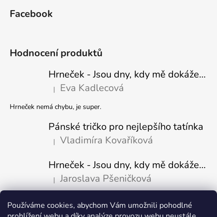
Facebook
Hodnocení produktů
Hrneček - Jsou dny, kdy mě dokáže nasrat i vzduch - Sova
Eva Kadlecová
|
Hodnocení produktu je 5 z 5 hvězdiček.
Hrneček nemá chybu, je super.
Pánské tričko pro nejlepšího tatínka
Vladimíra Kovaříková
|
Hodnocení produktu je 5 z 5 hvězdiček.
Hrneček - Jsou dny, kdy mě dokáže nasrat i vzduch-naštvaný pejsek
Jaroslava Pšeničková
|
Hodnocení produktu je 5 z 5 hvězdiček.
Používáme cookies, abychom Vám umožnili pohodlné
Přijímáme online platby
prohlížení webu a díky analýze provozu webu neustále