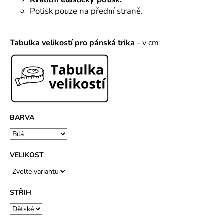
č
u
Potisk pouze na přední straně.
j
e
Tabulka velikostí pro pánská trika
- v cm
m
e
BARVA
VELIKOST
STŘIH