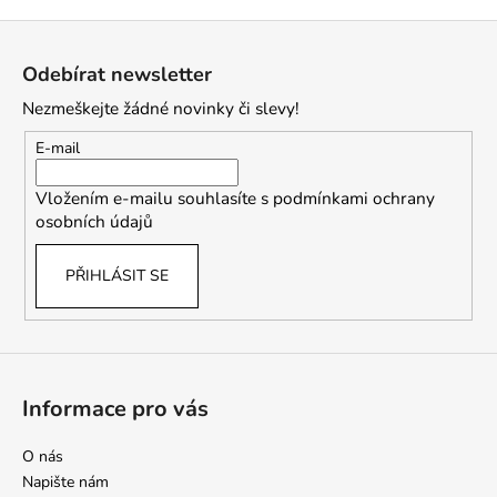
Z
á
Odebírat newsletter
p
Nezmeškejte žádné novinky či slevy!
a
t
E-mail
í
Vložením e-mailu souhlasíte s
podmínkami ochrany
osobních údajů
PŘIHLÁSIT SE
Informace pro vás
O nás
Napište nám