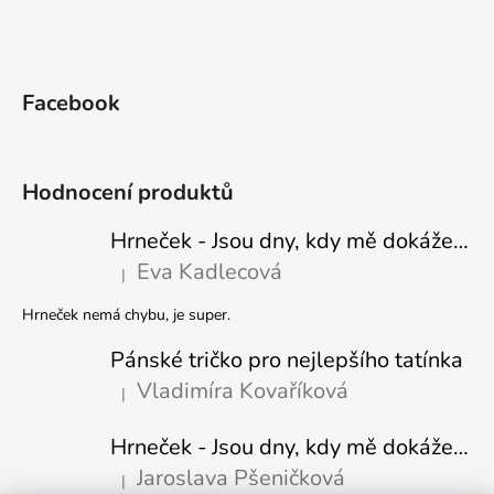
Facebook
Hodnocení produktů
Hrneček - Jsou dny, kdy mě dokáže nasrat i vzduch - Sova
Eva Kadlecová
|
Hodnocení produktu je 5 z 5 hvězdiček.
Hrneček nemá chybu, je super.
Pánské tričko pro nejlepšího tatínka
Vladimíra Kovaříková
|
Hodnocení produktu je 5 z 5 hvězdiček.
Hrneček - Jsou dny, kdy mě dokáže nasrat i vzduch-naštvaný pejsek
Jaroslava Pšeničková
|
Hodnocení produktu je 5 z 5 hvězdiček.