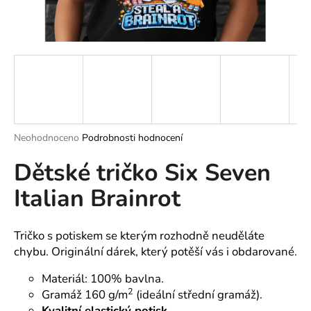
a
j
í
t
?
Průměrné
Neohodnoceno
Podrobnosti hodnocení
hodnocení
HLEDAT
Dětské tričko Six Seven
produktu
je
Italian Brainrot
0,0
z
5
D
hvězdiček.
o
Tričko s potiskem se kterým rozhodně neuděláte
p
chybu. Originální dárek, který potěší vás i obdarované.
o
Materiál: 100% bavlna.
r
2
Gramáž 160 g/m
(ideální střední gramáž).
u
Kvalitní elastický potisk.