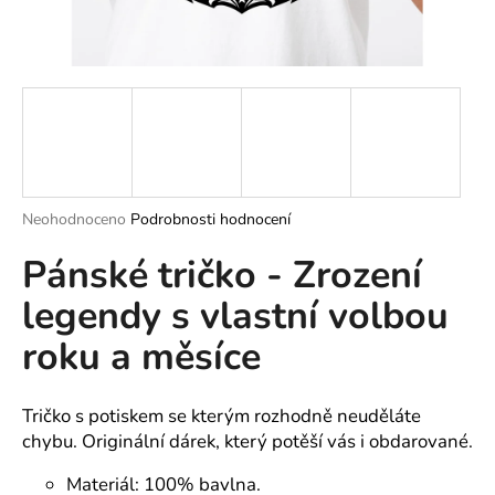
a
j
í
t
?
Průměrné
Neohodnoceno
Podrobnosti hodnocení
hodnocení
HLEDAT
Pánské tričko - Zrození
produktu
je
legendy s vlastní volbou
0,0
z
roku a měsíce
5
D
hvězdiček.
o
p
Tričko s potiskem se kterým rozhodně neuděláte
o
chybu. Originální dárek, který potěší vás i obdarované.
r
u
Materiál: 100% bavlna.