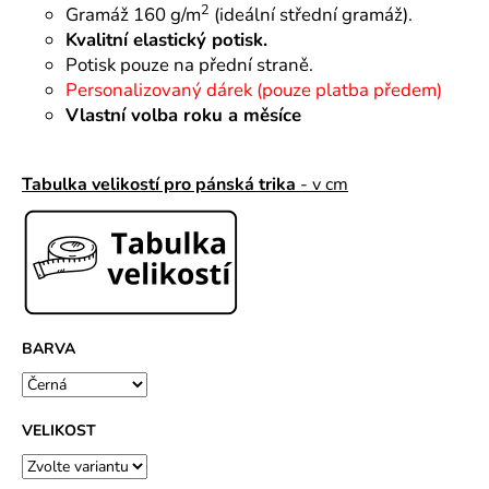
č
2
Gramáž 160 g/m
(ideální střední gramáž).
u
Kvalitní elastický potisk.
j
Potisk pouze na přední straně.
e
Personalizovaný dárek (pouze platba předem)
m
Vlastní volba roku a měsíce
e
Tabulka velikostí pro pánská trika
- v cm
BARVA
VELIKOST