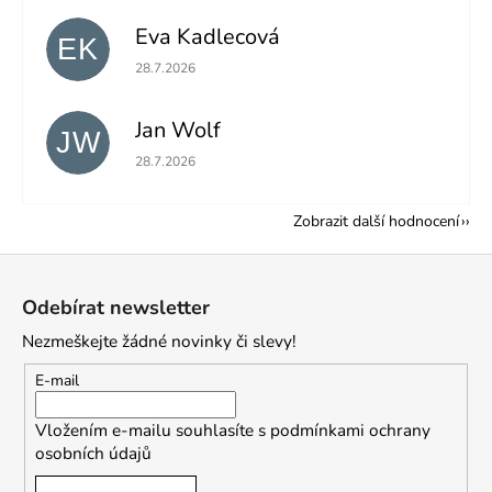
Eva Kadlecová
EK
Hodnocení obchodu je 5 z 5 hvězdiček.
28.7.2026
Jan Wolf
JW
Hodnocení obchodu je 5 z 5 hvězdiček.
28.7.2026
Zobrazit další hodnocení
Z
á
Odebírat newsletter
p
Nezmeškejte žádné novinky či slevy!
a
t
E-mail
í
Vložením e-mailu souhlasíte s
podmínkami ochrany
osobních údajů