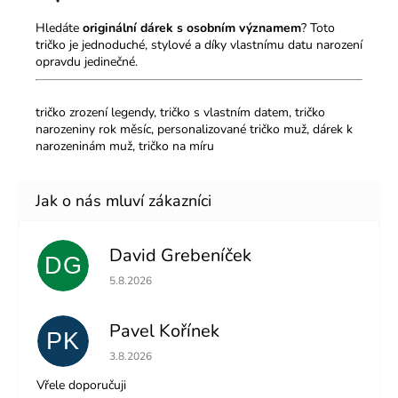
Hledáte
originální dárek s osobním významem
? Toto
tričko je jednoduché, stylové a díky vlastnímu datu narození
opravdu jedinečné.
tričko zrození legendy, tričko s vlastním datem, tričko
narozeniny rok měsíc, personalizované tričko muž, dárek k
narozeninám muž, tričko na míru
David Grebeníček
DG
Hodnocení obchodu je 5 z 5 hvězdiček.
5.8.2026
Pavel Kořínek
PK
Hodnocení obchodu je 5 z 5 hvězdiček.
3.8.2026
Vřele doporučuji