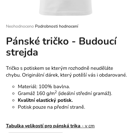
a
j
í
Průměrné
Neohodnoceno
Podrobnosti hodnocení
t
hodnocení
?
Pánské tričko - Budoucí
produktu
je
strejda
0,0
z
5
hvězdiček.
Tričko s potiskem se kterým rozhodně neuděláte
HLEDAT
chybu. Originální dárek, který potěší vás i obdarované.
Materiál: 100% bavlna.
2
Gramáž 160 g/m
(ideální střední gramáž).
D
Kvalitní elastický potisk.
o
p
Potisk pouze na přední straně.
o
r
Tabulka velikostí pro pánská trika
- v cm
u