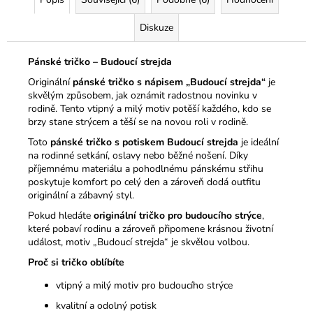
Diskuze
Pánské tričko – Budoucí strejda
Originální
pánské tričko s nápisem „Budoucí strejda“
je
skvělým způsobem, jak oznámit radostnou novinku v
rodině. Tento vtipný a milý motiv potěší každého, kdo se
brzy stane strýcem a těší se na novou roli v rodině.
Toto
pánské tričko s potiskem Budoucí strejda
je ideální
na rodinné setkání, oslavy nebo běžné nošení. Díky
příjemnému materiálu a pohodlnému pánskému střihu
poskytuje komfort po celý den a zároveň dodá outfitu
originální a zábavný styl.
Pokud hledáte
originální tričko pro budoucího strýce
,
které pobaví rodinu a zároveň připomene krásnou životní
událost, motiv „Budoucí strejda“ je skvělou volbou.
Proč si tričko oblíbíte
vtipný a milý motiv pro budoucího strýce
kvalitní a odolný potisk