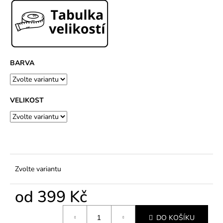
č
u
j
e
m
e
BARVA
VELIKOST
Zvolte variantu
od
399 Kč
Měrná
DO KOŠÍKU
cena: