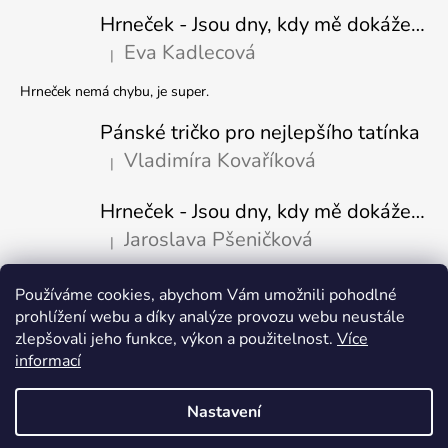
Hrneček - Jsou dny, kdy mě dokáže nasrat i vzduch - Sova
Eva Kadlecová
|
Hodnocení produktu je 5 z 5 hvězdiček.
Hrneček nemá chybu, je super.
Pánské tričko pro nejlepšího tatínka
Vladimíra Kovaříková
|
Hodnocení produktu je 5 z 5 hvězdiček.
Hrneček - Jsou dny, kdy mě dokáže nasrat i vzduch-naštvaný pejsek
Jaroslava Pšeničková
|
Hodnocení produktu je 5 z 5 hvězdiček.
Používáme cookies, abychom Vám umožnili pohodlné
Přijímáme online platby
prohlížení webu a díky analýze provozu webu neustále
zlepšovali jeho funkce, výkon a použitelnost.
Více
informací
Nastavení
Vytvořil Shoptet