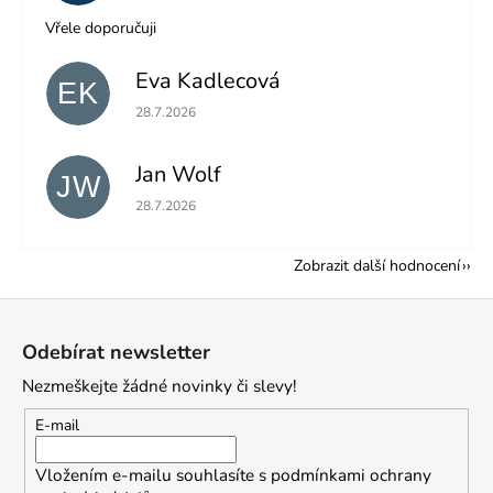
Vřele doporučuji
Eva Kadlecová
EK
Hodnocení obchodu je 5 z 5 hvězdiček.
28.7.2026
Jan Wolf
JW
Hodnocení obchodu je 5 z 5 hvězdiček.
28.7.2026
Zobrazit další hodnocení
Z
á
Odebírat newsletter
p
Nezmeškejte žádné novinky či slevy!
a
t
E-mail
í
Vložením e-mailu souhlasíte s
podmínkami ochrany