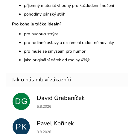
příjemný materiál vhodný pro každodenní nošení
pohodlný pánský střih
Pro koho je tričko ideální
pro budoucí strýce
pro rodinné oslavy a oznámení radostné novinky
pro muže se smyslem pro humor
jako originální dárek od rodiny 🎁😄
David Grebeníček
DG
Hodnocení obchodu je 5 z 5 hvězdiček.
5.8.2026
Pavel Kořínek
PK
Hodnocení obchodu je 5 z 5 hvězdiček.
3.8.2026