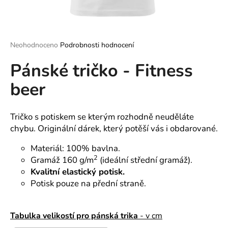
a
j
í
Průměrné
Neohodnoceno
Podrobnosti hodnocení
t
hodnocení
?
Pánské tričko - Fitness
produktu
je
beer
0,0
z
5
hvězdiček.
Tričko s potiskem se kterým rozhodně neuděláte
HLEDAT
chybu. Originální dárek, který potěší vás i obdarované.
Materiál: 100% bavlna.
2
Gramáž 160 g/m
(ideální střední gramáž).
D
Kvalitní elastický potisk.
o
p
Potisk pouze na přední straně.
o
r
Tabulka velikostí pro pánská trika
- v cm
u