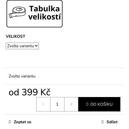
č
u
j
e
m
e
VELIKOST
Zvolte variantu
od
399 Kč
Měrná
DO KOŠÍKU
cena:
Zeptat se
Sdílet