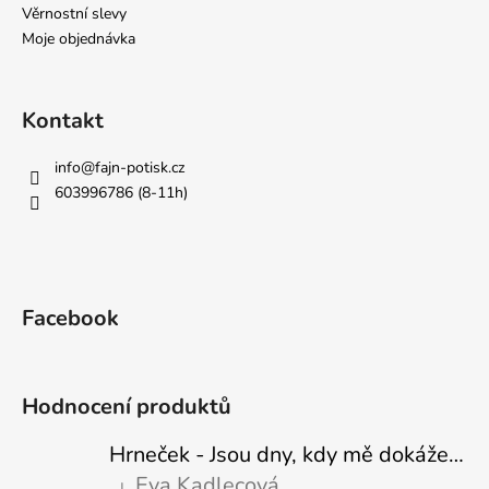
Věrnostní slevy
Moje objednávka
Kontakt
info
@
fajn-potisk.cz
603996786 (8-11h)
Facebook
Hodnocení produktů
Hrneček - Jsou dny, kdy mě dokáže nasrat i vzduch - Sova
Eva Kadlecová
|