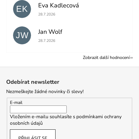
Eva Kadlecová
EK
Hodnocení obchodu je 5 z 5 hvězdiček.
28.7.2026
Jan Wolf
JW
Hodnocení obchodu je 5 z 5 hvězdiček.
28.7.2026
Zobrazit další hodnocení
Z
á
Odebírat newsletter
p
Nezmeškejte žádné novinky či slevy!
a
t
E-mail
í
Vložením e-mailu souhlasíte s
podmínkami ochrany
osobních údajů
PŘIHLÁSIT SE