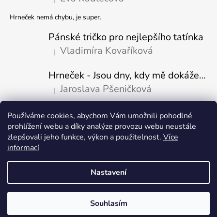
Hodnocení produktu je 5 z 5 hvězdiček.
Hrneček nemá chybu, je super.
Pánské tričko pro nejlepšího tatínka
Vladimíra Kovaříková
|
Hodnocení produktu je 5 z 5 hvězdiček.
Hrneček - Jsou dny, kdy mě dokáže nasrat i vzduch-naštvaný pejsek
Jaroslava Pšeničková
|
Hodnocení produktu je 5 z 5 hvězdiček.
Používáme cookies, abychom Vám umožnili pohodlné
Přijímáme online platby
prohlížení webu a díky analýze provozu webu neustále
zlepšovali jeho funkce, výkon a použitelnost.
Více
informací
Nastavení
Vytvořil Shoptet
Copyright 2026
Fajn-potisk.cz
. Všechna práva vyhrazena.
Upravit
Souhlasím
nastavení cookies