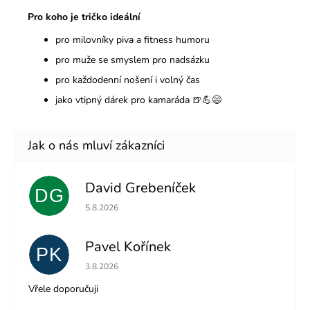
Pro koho je tričko ideální
pro milovníky piva a fitness humoru
pro muže se smyslem pro nadsázku
pro každodenní nošení i volný čas
jako vtipný dárek pro kamaráda 🍺💪😄
David Grebeníček
DG
Hodnocení obchodu je 5 z 5 hvězdiček.
5.8.2026
Pavel Kořínek
PK
Hodnocení obchodu je 5 z 5 hvězdiček.
3.8.2026
Vřele doporučuji