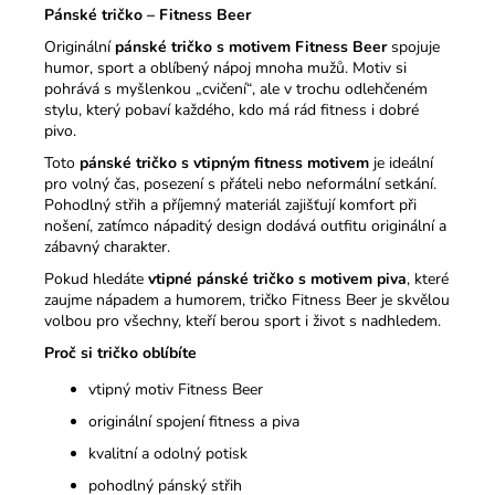
Pánské tričko – Fitness Beer
Originální
pánské tričko s motivem Fitness Beer
spojuje
humor, sport a oblíbený nápoj mnoha mužů. Motiv si
pohrává s myšlenkou „cvičení“, ale v trochu odlehčeném
stylu, který pobaví každého, kdo má rád fitness i dobré
pivo.
Toto
pánské tričko s vtipným fitness motivem
je ideální
pro volný čas, posezení s přáteli nebo neformální setkání.
Pohodlný střih a příjemný materiál zajišťují komfort při
nošení, zatímco nápaditý design dodává outfitu originální a
zábavný charakter.
Pokud hledáte
vtipné pánské tričko s motivem piva
, které
zaujme nápadem a humorem, tričko Fitness Beer je skvělou
volbou pro všechny, kteří berou sport i život s nadhledem.
Proč si tričko oblíbíte
vtipný motiv Fitness Beer
originální spojení fitness a piva
kvalitní a odolný potisk
pohodlný pánský střih