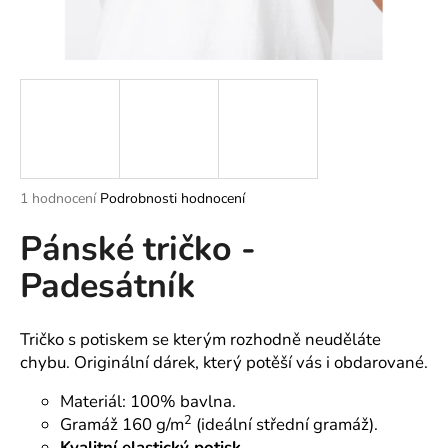
a
j
í
t
?
Průměrné
1 hodnocení
Podrobnosti hodnocení
hodnocení
HLEDAT
Pánské tričko -
produktu
je
Padesátník
5,0
z
5
D
hvězdiček.
o
Tričko s potiskem se kterým rozhodně neuděláte
p
chybu. Originální dárek, který potěší vás i obdarované.
o
Materiál: 100% bavlna.
r
2
Gramáž 160 g/m
(ideální střední gramáž).
u
Kvalitní elastický potisk.