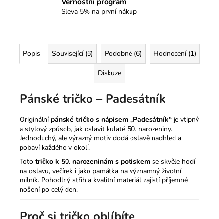
Věrnostní program
Sleva 5% na první nákup
Popis
Související (6)
Podobné (6)
Hodnocení (1)
Diskuze
Pánské tričko – Padesátník
Originální
pánské tričko s nápisem „Padesátník“
je vtipný
a stylový způsob, jak oslavit kulaté 50. narozeniny.
Jednoduchý, ale výrazný motiv dodá oslavě nadhled a
pobaví každého v okolí.
Toto
tričko k 50. narozeninám s potiskem
se skvěle hodí
na oslavu, večírek i jako památka na významný životní
milník. Pohodlný střih a kvalitní materiál zajistí příjemné
nošení po celý den.
Proč si tričko oblíbíte