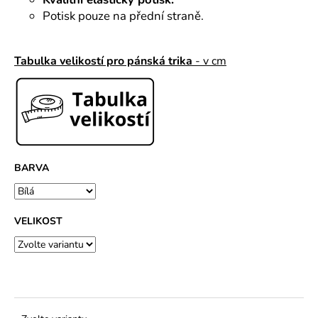
č
u
Potisk pouze na přední straně.
j
e
Tabulka velikostí pro pánská trika
- v cm
m
e
BARVA
VELIKOST