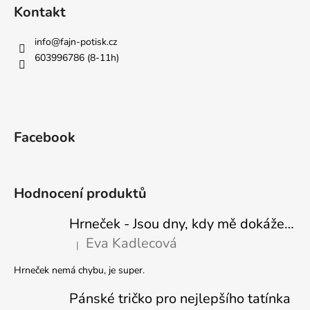
Kontakt
info
@
fajn-potisk.cz
603996786 (8-11h)
Facebook
Hodnocení produktů
Hrneček - Jsou dny, kdy mě dokáže nasrat i vzduch - Sova
Eva Kadlecová
|
Hodnocení produktu je 5 z 5 hvězdiček.
Hrneček nemá chybu, je super.
Pánské tričko pro nejlepšího tatínka