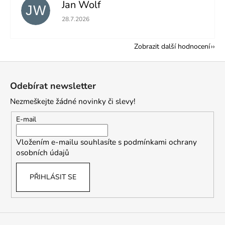
Jan Wolf
JW
Hodnocení obchodu je 5 z 5 hvězdiček.
28.7.2026
Zobrazit další hodnocení
Z
á
Odebírat newsletter
p
Nezmeškejte žádné novinky či slevy!
a
t
E-mail
í
Vložením e-mailu souhlasíte s
podmínkami ochrany
osobních údajů
PŘIHLÁSIT SE