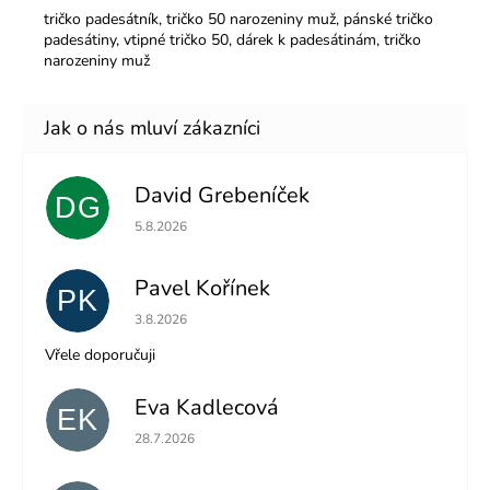
tričko padesátník, tričko 50 narozeniny muž, pánské tričko
padesátiny, vtipné tričko 50, dárek k padesátinám, tričko
narozeniny muž
David Grebeníček
DG
Hodnocení obchodu je 5 z 5 hvězdiček.
5.8.2026
Pavel Kořínek
PK
Hodnocení obchodu je 5 z 5 hvězdiček.
3.8.2026
Vřele doporučuji
Eva Kadlecová
EK
Hodnocení obchodu je 5 z 5 hvězdiček.
28.7.2026