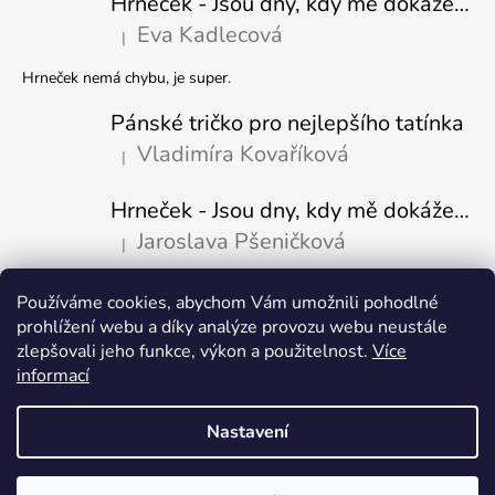
Hrneček - Jsou dny, kdy mě dokáže nasrat i vzduch - Sova
Eva Kadlecová
|
Hodnocení produktu je 5 z 5 hvězdiček.
Hrneček nemá chybu, je super.
Pánské tričko pro nejlepšího tatínka
Vladimíra Kovaříková
|
Hodnocení produktu je 5 z 5 hvězdiček.
Hrneček - Jsou dny, kdy mě dokáže nasrat i vzduch-naštvaný pejsek
Jaroslava Pšeničková
|
Hodnocení produktu je 5 z 5 hvězdiček.
Používáme cookies, abychom Vám umožnili pohodlné
Přijímáme online platby
prohlížení webu a díky analýze provozu webu neustále
zlepšovali jeho funkce, výkon a použitelnost.
Více
informací
Nastavení
Vytvořil Shoptet
Copyright 2026
Fajn-potisk.cz
. Všechna práva vyhrazena.
Upravit