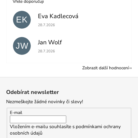
Vřele doporučuji
Eva Kadlecová
EK
Hodnocení obchodu je 5 z 5 hvězdiček.
28.7.2026
Jan Wolf
JW
Hodnocení obchodu je 5 z 5 hvězdiček.
28.7.2026
Zobrazit další hodnocení
Z
á
Odebírat newsletter
p
Nezmeškejte žádné novinky či slevy!
a
t
E-mail
í
Vložením e-mailu souhlasíte s
podmínkami ochrany
osobních údajů