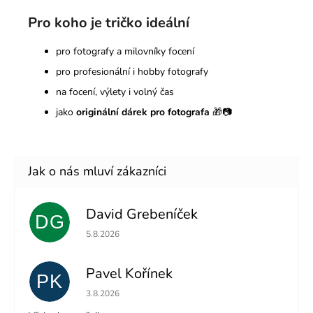
Pro koho je tričko ideální
pro fotografy a milovníky focení
pro profesionální i hobby fotografy
na focení, výlety i volný čas
jako
originální dárek pro fotografa
🎁📷
David Grebeníček
DG
Hodnocení obchodu je 5 z 5 hvězdiček.
5.8.2026
Pavel Kořínek
PK
Hodnocení obchodu je 5 z 5 hvězdiček.
3.8.2026