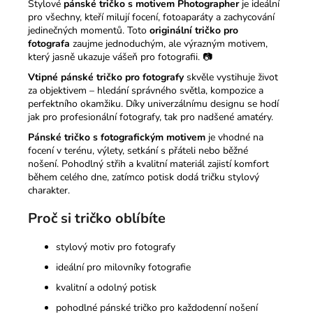
Stylové
pánské tričko s motivem Photographer
je ideální
pro všechny, kteří milují focení, fotoaparáty a zachycování
jedinečných momentů. Toto
originální tričko pro
fotografa
zaujme jednoduchým, ale výrazným motivem,
který jasně ukazuje vášeň pro fotografii. 📷
Vtipné pánské tričko pro fotografy
skvěle vystihuje život
za objektivem – hledání správného světla, kompozice a
perfektního okamžiku. Díky univerzálnímu designu se hodí
jak pro profesionální fotografy, tak pro nadšené amatéry.
Pánské tričko s fotografickým motivem
je vhodné na
focení v terénu, výlety, setkání s přáteli nebo běžné
nošení. Pohodlný střih a kvalitní materiál zajistí komfort
během celého dne, zatímco potisk dodá tričku stylový
charakter.
Proč si tričko oblíbíte
stylový motiv pro fotografy
ideální pro milovníky fotografie
kvalitní a odolný potisk
pohodlné pánské tričko pro každodenní nošení