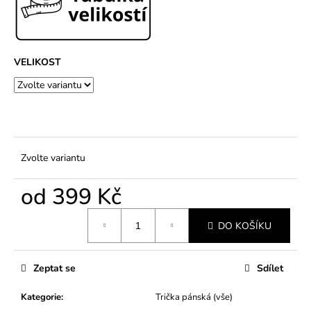
č
u
j
e
m
VELIKOST
e
Zvolte variantu
od
399 Kč
Měrná
DO KOŠÍKU
cena:
Zeptat se
Sdílet
Kategorie
:
Trička pánská (vše)