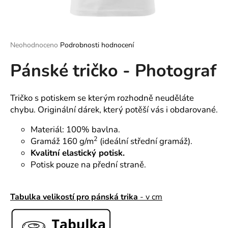
a
j
í
Průměrné
Neohodnoceno
Podrobnosti hodnocení
t
hodnocení
?
Pánské tričko - Photograf
produktu
je
0,0
z
Tričko s potiskem se kterým rozhodně neuděláte
5
chybu. Originální dárek, který potěší vás i obdarované.
hvězdiček.
HLEDAT
Materiál: 100% bavlna.
2
Gramáž 160 g/m
(ideální střední gramáž).
Kvalitní elastický potisk.
D
Potisk pouze na přední straně.
o
p
o
Tabulka velikostí pro pánská trika
- v cm
r
u