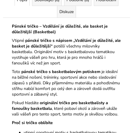
Diskuze
Pánské tričko – Vzdělání je důležité, ale basket je
důležitější (Basketbal)
Vtipné
pánské tričko s nápisem „Vzdělání je důležité, ale
basket je důležitější“
potěší všechny milovníky
basketbalu. Originální motiv s basketbalovou tematikou
vystihuje vášeň pro hru, která je pro mnoho hráčů i
fanoušků víc než jen sport.
Toto
pánské tričko s basketbalovým potiskem
je ideální
na běžné nošení, tréninky, sportovní akce nebo sledování
zápasů s přáteli. Díky příjemnému materiálu a pohodlnému
střihu nabízí komfort po celý den a zároveň dodá outfitu
sportovní a zábavný styl.
Pokud hledáte
originální tričko pro basketbalisty a
fanoušky basketbalu
, které pobaví okolí a zároveň ukáže
vaši vášeň pro tento sport, tento motiv je skvělou volbou.
Proč si tričko oblíbíte
vtipný sportovní motiv s basketbalovou tematikou