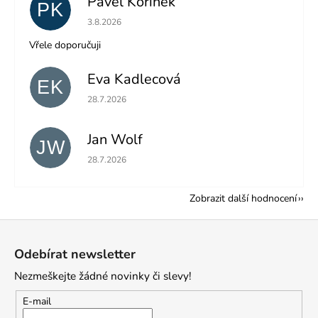
Pavel Kořínek
PK
Hodnocení obchodu je 5 z 5 hvězdiček.
3.8.2026
Vřele doporučuji
Eva Kadlecová
EK
Hodnocení obchodu je 5 z 5 hvězdiček.
28.7.2026
Jan Wolf
JW
Hodnocení obchodu je 5 z 5 hvězdiček.
28.7.2026
Zobrazit další hodnocení
Z
á
Odebírat newsletter
p
Nezmeškejte žádné novinky či slevy!
a
t
E-mail