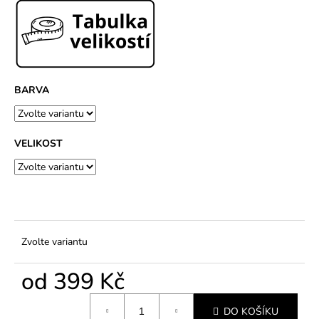
č
u
j
e
m
e
BARVA
VELIKOST
Zvolte variantu
od
399 Kč
Měrná
DO KOŠÍKU
cena: