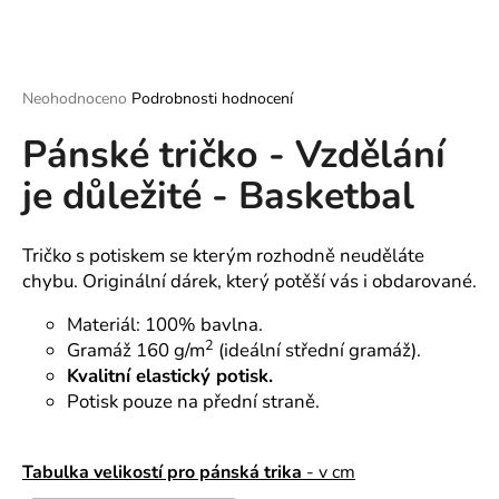
a
j
í
Průměrné
Neohodnoceno
Podrobnosti hodnocení
t
hodnocení
?
Pánské tričko - Vzdělání
produktu
je
je důležité - Basketbal
0,0
z
5
hvězdiček.
Tričko s potiskem se kterým rozhodně neuděláte
HLEDAT
chybu. Originální dárek, který potěší vás i obdarované.
Materiál: 100% bavlna.
2
Gramáž 160 g/m
(ideální střední gramáž).
D
Kvalitní elastický potisk.
o
p
Potisk pouze na přední straně.
o
r
Tabulka velikostí pro pánská trika
- v cm
u