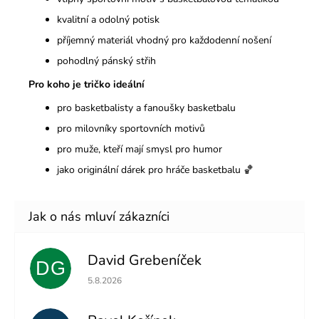
kvalitní a odolný potisk
příjemný materiál vhodný pro každodenní nošení
pohodlný pánský střih
Pro koho je tričko ideální
pro basketbalisty a fanoušky basketbalu
pro milovníky sportovních motivů
pro muže, kteří mají smysl pro humor
jako originální dárek pro hráče basketbalu 🏀
David Grebeníček
DG
Hodnocení obchodu je 5 z 5 hvězdiček.
5.8.2026