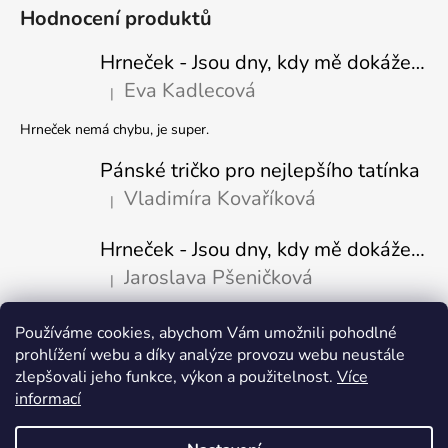
Hodnocení produktů
Hrneček - Jsou dny, kdy mě dokáže nasrat i vzduch - Sova
Eva Kadlecová
|
Hodnocení produktu je 5 z 5 hvězdiček.
Hrneček nemá chybu, je super.
Pánské tričko pro nejlepšího tatínka
Vladimíra Kovaříková
|
Hodnocení produktu je 5 z 5 hvězdiček.
Hrneček - Jsou dny, kdy mě dokáže nasrat i vzduch-naštvaný pejsek
Jaroslava Pšeničková
|
Hodnocení produktu je 5 z 5 hvězdiček.
Používáme cookies, abychom Vám umožnili pohodlné
Přijímáme online platby
prohlížení webu a díky analýze provozu webu neustále
zlepšovali jeho funkce, výkon a použitelnost.
Více
informací