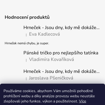
Hodnocení produktů
Hrneček - Jsou dny, kdy mě dokáže nasrat i vzduch - Sova
Eva Kadlecová
|
Hodnocení produktu je 5 z 5 hvězdiček.
Hrneček nemá chybu, je super.
Pánské tričko pro nejlepšího tatínka
Vladimíra Kovaříková
|
Hodnocení produktu je 5 z 5 hvězdiček.
Hrneček - Jsou dny, kdy mě dokáže nasrat i vzduch-naštvaný pejsek
Jaroslava Pšeničková
|
Hodnocení produktu je 5 z 5 hvězdiček.
Používáme cookies, abychom Vám umožnili pohodlné
Přijímáme online platby
prohlížení webu a díky analýze provozu webu neustále
zlepšovali jeho funkce, výkon a použitelnost.
Více