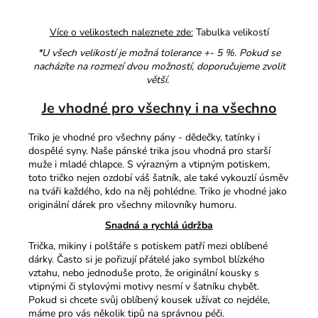
Více o velikostech naleznete zde:
Tabulka velikostí
*U všech velikostí je možná tolerance +- 5 %. Pokud se
nacházíte na rozmezí dvou možností, doporučujeme zvolit
větší.
Je vhodné pro všechny i na všechno
Triko je vhodné pro všechny pány - dědečky, tatínky i
dospělé syny. Naše pánské trika jsou vhodná pro starší
muže i mladé chlapce. S výrazným a vtipným potiskem,
toto tričko nejen ozdobí váš šatník, ale také vykouzlí úsměv
na tváři každého, kdo na něj pohlédne. Triko je vhodné jako
originální dárek pro všechny milovníky humoru.
Snadná a rychlá údržba
Trička, mikiny i polštáře s potiskem patří mezi oblíbené
dárky. Často si je pořizují přátelé jako symbol blízkého
vztahu, nebo jednoduše proto, že originální kousky s
vtipnými či stylovými motivy nesmí v šatníku chybět.
Pokud si chcete svůj oblíbený kousek užívat co nejdéle,
máme pro vás několik tipů na správnou péči.