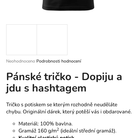
a
j
í
t
?
Průměrné
Neohodnoceno
Podrobnosti hodnocení
hodnocení
HLEDAT
Pánské tričko - Dopiju a
produktu
je
jdu s hashtagem
0,0
z
5
D
hvězdiček.
o
Tričko s potiskem se kterým rozhodně neuděláte
p
chybu. Originální dárek, který potěší vás i obdarované.
o
Materiál: 100% bavlna.
r
2
Gramáž 160 g/m
(ideální střední gramáž).
u
Kvalitní elastický potisk.