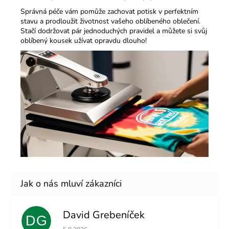
Správná péče vám pomůže zachovat potisk v perfektním
stavu a prodloužit životnost vašeho oblíbeného oblečení.
Stačí dodržovat pár jednoduchých pravidel a můžete si svůj
oblíbený kousek užívat opravdu dlouho!
David Grebeníček
DG
Hodnocení obchodu je 5 z 5 hvězdiček.