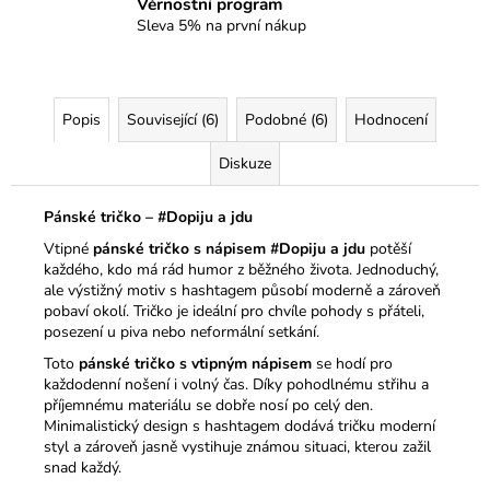
Věrnostní program
Sleva 5% na první nákup
Popis
Související (6)
Podobné (6)
Hodnocení
Diskuze
Pánské tričko – #Dopiju a jdu
Vtipné
pánské tričko s nápisem #Dopiju a jdu
potěší
každého, kdo má rád humor z běžného života. Jednoduchý,
ale výstižný motiv s hashtagem působí moderně a zároveň
pobaví okolí. Tričko je ideální pro chvíle pohody s přáteli,
posezení u piva nebo neformální setkání.
Toto
pánské tričko s vtipným nápisem
se hodí pro
každodenní nošení i volný čas. Díky pohodlnému střihu a
příjemnému materiálu se dobře nosí po celý den.
Minimalistický design s hashtagem dodává tričku moderní
styl a zároveň jasně vystihuje známou situaci, kterou zažil
snad každý.