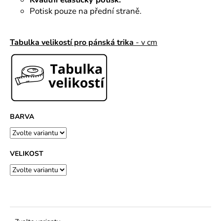
č
u
Potisk pouze na přední straně.
j
e
Tabulka velikostí pro pánská trika
- v cm
m
e
BARVA
VELIKOST