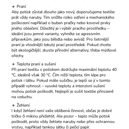
🔹 Praní
Aby potisk zůstal dlouho jako nový, doporučujeme textilie
prát vždy naruby. Tím snížíte riziko odření a mechanického
poškození například o buben pračky nebo kovové prvky
jiného oblečení. Důležitý je i výběr pracího prostředku –
ideální jsou jemné varianty, vyhněte se agresivním
přípravkům, jako jsou bělidla nebo aviváž. Pro šetrnější
praní je vhodnější tekutý prací prostředek. Pokud chcete
být ekologičtější, zkuste přírodní alternativy, třeba mýdlové
ořechy.
🔹 Teplota praní a sušení
Při praní textilu s potiskem dodržujte maximální teplotu 40
°C, ideálně však 30 °C. Čím nižší teplota, tím lépe pro
potisk i látku. Pokud máte sušičku, je lepší se jí v tomto
případě vyhnout – vysoké teploty a intenzivní sušení
mohou potisk poškodit. Nejlepší je sušit textilie přirozeně
na vzduchu.
🔹 Žehlení
I když žehlení není vaše oblíbená činnost, občas je dobré
tričko či mikinu přežehlit. Ale pozor – teplo může potisk
poškodit, proto vždy žehlete naruby nebo přes ochrannou
vrstvu, například tenkou látku či pečicí papír.