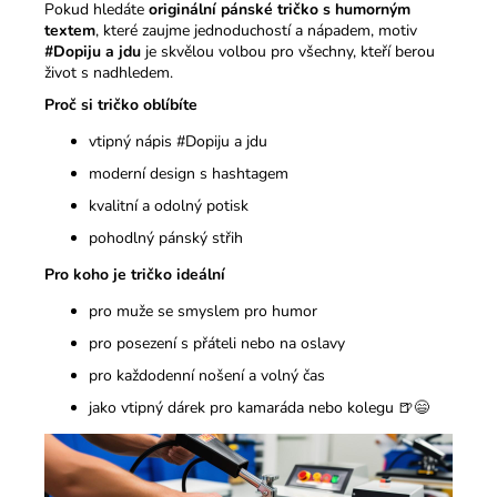
Pokud hledáte
originální pánské tričko s humorným
textem
, které zaujme jednoduchostí a nápadem, motiv
#Dopiju a jdu
je skvělou volbou pro všechny, kteří berou
život s nadhledem.
Proč si tričko oblíbíte
vtipný nápis #Dopiju a jdu
moderní design s hashtagem
kvalitní a odolný potisk
pohodlný pánský střih
Pro koho je tričko ideální
pro muže se smyslem pro humor
pro posezení s přáteli nebo na oslavy
pro každodenní nošení a volný čas
jako vtipný dárek pro kamaráda nebo kolegu 🍺😄